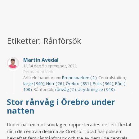
Etiketter: Rånförsök
Martin Avedal
11:34
den
5 september, 2021
Permanent länk
Artikeln handlar om:
Brunnsparken ( 2 )
, Centralstation,
large ( 940 )
,
Norr ( 26 )
,
Örebro ( 831 )
,
Polis ( 964 )
,
Rån (
108 )
, Rånförsök,
rånvåg ( 2 )
,
Utryckning.se ( 948 )
Stor rånvåg i Örebro under
natten
Under natten mot söndagen rapporterades det ett flertal
rån i de centrala delarna av Örebro. Totalt har polisen
bekräftat fem rån/rånförsök och tre av dem i de centrala