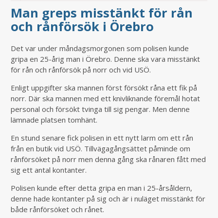
Man greps misstänkt för rån
och rånförsök i Örebro
Det var under måndagsmorgonen som polisen kunde
gripa en 25-årig man i Örebro. Denne ska vara misstänkt
för rån och rånförsök på norr och vid USÖ.
Enligt uppgifter ska mannen först försökt råna ett fik på
norr. Där ska mannen med ett knivliknande föremål hotat
personal och försökt tvinga till sig pengar. Men denne
lämnade platsen tomhänt.
En stund senare fick polisen in ett nytt larm om ett rån
från en butik vid USÖ. Tillvägagångsättet påminde om
rånförsöket på norr men denna gång ska rånaren fått med
sig ett antal kontanter.
Polisen kunde efter detta gripa en man i 25-årsåldern,
denne hade kontanter på sig och är i nuläget misstänkt för
både rånförsöket och rånet.