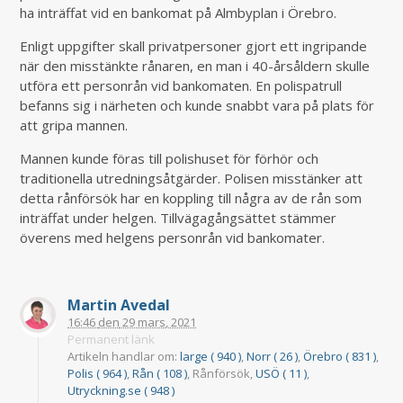
ha inträffat vid en bankomat på Almbyplan i Örebro.
Enligt uppgifter skall privatpersoner gjort ett ingripande
när den misstänkte rånaren, en man i 40-årsåldern skulle
utföra ett personrån vid bankomaten. En polispatrull
befanns sig i närheten och kunde snabbt vara på plats för
att gripa mannen.
Mannen kunde föras till polishuset för förhör och
traditionella utredningsåtgärder. Polisen misstänker att
detta rånförsök har en koppling till några av de rån som
inträffat under helgen. Tillvägagångsättet stämmer
överens med helgens personrån vid bankomater.
Martin Avedal
16:46
den
29 mars, 2021
Permanent länk
Artikeln handlar om:
large ( 940 )
,
Norr ( 26 )
,
Örebro ( 831 )
,
Polis ( 964 )
,
Rån ( 108 )
, Rånförsök,
USÖ ( 11 )
,
Utryckning.se ( 948 )