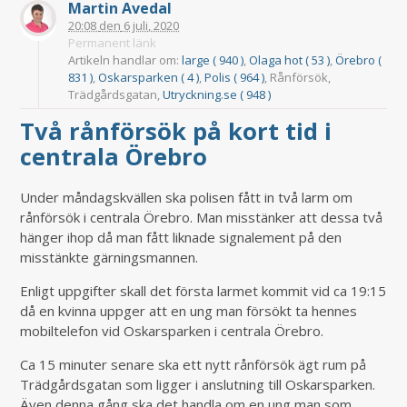
Martin Avedal
20:08
den
6 juli, 2020
Permanent länk
Artikeln handlar om:
large ( 940 )
,
Olaga hot ( 53 )
,
Örebro (
831 )
,
Oskarsparken ( 4 )
,
Polis ( 964 )
, Rånförsök,
Trädgårdsgatan,
Utryckning.se ( 948 )
Två rånförsök på kort tid i
centrala Örebro
Under måndagskvällen ska polisen fått in två larm om
rånförsök i centrala Örebro. Man misstänker att dessa två
hänger ihop då man fått liknade signalement på den
misstänkte gärningsmannen.
Enligt uppgifter skall det första larmet kommit vid ca 19:15
då en kvinna uppger att en ung man försökt ta hennes
mobiltelefon vid Oskarsparken i centrala Örebro.
Ca 15 minuter senare ska ett nytt rånförsök ägt rum på
Trädgårdsgatan som ligger i anslutning till Oskarsparken.
Även denna gång ska det handla om en ung man som