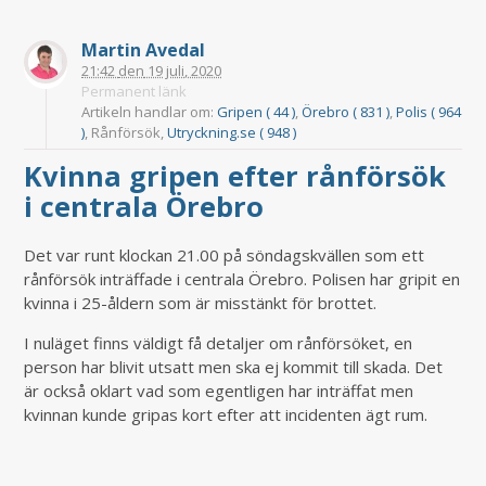
Martin Avedal
21:42
den
19 juli, 2020
Permanent länk
Artikeln handlar om:
Gripen ( 44 )
,
Örebro ( 831 )
,
Polis ( 964
)
, Rånförsök,
Utryckning.se ( 948 )
Kvinna gripen efter rånförsök
i centrala Örebro
Det var runt klockan 21.00 på söndagskvällen som ett
rånförsök inträffade i centrala Örebro. Polisen har gripit en
kvinna i 25-åldern som är misstänkt för brottet.
I nuläget finns väldigt få detaljer om rånförsöket, en
person har blivit utsatt men ska ej kommit till skada. Det
är också oklart vad som egentligen har inträffat men
kvinnan kunde gripas kort efter att incidenten ägt rum.