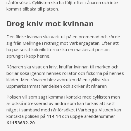
rånförsöket. Cyklisten ska ha följt efter rånaren och inte
kommit tillbaka till platsen.
Drog kniv mot kvinnan
Den äldre kvinnan ska varit ut på en promenad och rörde
sig från Mellringe i riktning mot Varbergagatan. Efter att
ha passerat kolonilotterna ska en maskerad person
sprungit i kapp henne.
Rånaren ska visat en kniv, knuffar kvinnan till marken och
börjar söka igenom hennes rollator och fickorna på hennes
kläder. Men rånaren blev avbruten då en cyklist ska
uppmärksammat händelsen och skriker åt rånaren.
Polisen vill som sagt komma i kontakt med cyklisten men
är också intresserad av andra som kan tänkas att sett
något i samband med rånförsöket i Varberga. Vittnen kan
kontakta polisen på
114 14
och uppge ärendenummer
K1153632-20
.