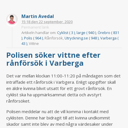
Martin Avedal
15:18
den
22 september, 2020
Permanent länk
Artikeln handlar om:
Cyklist ( 3 )
,
large ( 940 )
,
Örebro ( 831
)
,
Polis ( 964 )
, Rånförsök,
Utryckning.se ( 948 )
,
Varberga (
43 )
, Vittne
Polisen söker vittne efter
rånförsök i Varberga
Det var mellan klockan 11:00-11:20 på måndagen som det
inträffade ett rånförsök i Varbgera. Enligt uppgifter skall
en äldre kvinna blivit utsatt för ett grovt rånförsök. En
cyklist ska ha uppmärksammat detta och avstyrt
rånförsöket.
Polisen meddelar nu att de vill komma i kontakt med
cyklisten. Denne har bidragit till att kvinna undkommit
skador samt inte blev av med några värdesaker under