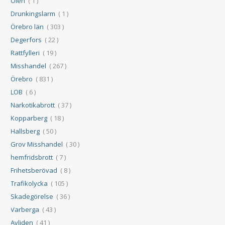
Ölen
( 1 )
Drunkingslarm
( 1 )
Örebro län
( 303 )
Degerfors
( 22 )
Rattfylleri
( 19 )
Misshandel
( 267 )
Örebro
( 831 )
LOB
( 6 )
Narkotikabrott
( 37 )
Kopparberg
( 18 )
Hallsberg
( 50 )
Grov Misshandel
( 30 )
hemfridsbrott
( 7 )
Frihetsberövad
( 8 )
Trafikolycka
( 105 )
Skadegörelse
( 36 )
Varberga
( 43 )
Avliden
( 41 )