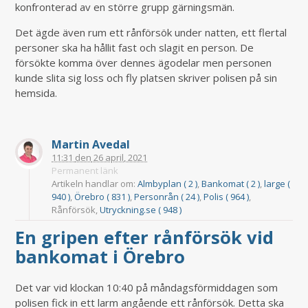
konfronterad av en större grupp gärningsmän.
Det ägde även rum ett rånförsök under natten, ett flertal
personer ska ha hållit fast och slagit en person. De
försökte komma över dennes ägodelar men personen
kunde slita sig loss och fly platsen skriver polisen på sin
hemsida.
Martin Avedal
11:31
den
26 april, 2021
Permanent länk
Artikeln handlar om:
Almbyplan ( 2 )
,
Bankomat ( 2 )
,
large (
940 )
,
Örebro ( 831 )
,
Personrån ( 24 )
,
Polis ( 964 )
,
Rånförsök,
Utryckning.se ( 948 )
En gripen efter rånförsök vid
bankomat i Örebro
Det var vid klockan 10:40 på måndagsförmiddagen som
polisen fick in ett larm angående ett rånförsök. Detta ska