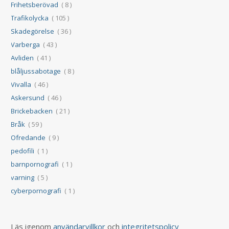
Frihetsberövad
( 8 )
Trafikolycka
( 105 )
Skadegörelse
( 36 )
Varberga
( 43 )
Avliden
( 41 )
blåljussabotage
( 8 )
Vivalla
( 46 )
Askersund
( 46 )
Brickebacken
( 21 )
Bråk
( 59 )
Ofredande
( 9 )
pedofili
( 1 )
barnpornografi
( 1 )
varning
( 5 )
cyberpornografi
( 1 )
Läs igenom
användarvillkor
och
integritetspolicy