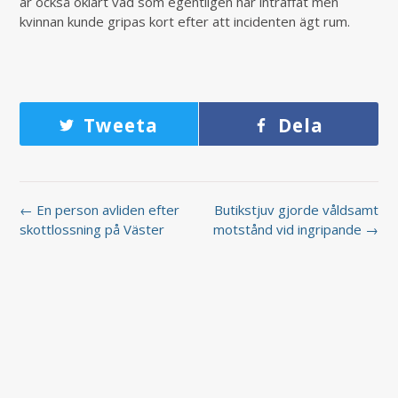
är också oklart vad som egentligen har inträffat men
kvinnan kunde gripas kort efter att incidenten ägt rum.
Tweeta
Dela
← En person avliden efter
Butikstjuv gjorde våldsamt
skottlossning på Väster
motstånd vid ingripande →