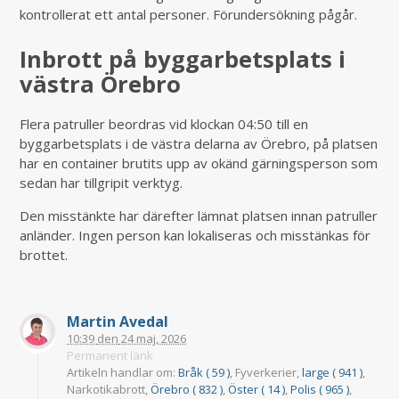
kontrollerat ett antal personer. Förundersökning pågår.
Inbrott på byggarbetsplats i
västra Örebro
Flera patruller beordras vid klockan 04:50 till en
byggarbetsplats i de västra delarna av Örebro, på platsen
har en container brutits upp av okänd gärningsperson som
sedan har tillgripit verktyg.
Den misstänkte har därefter lämnat platsen innan patruller
anländer. Ingen person kan lokaliseras och misstänkas för
brottet.
Martin Avedal
10:39
den
24 maj, 2026
Permanent länk
Artikeln handlar om:
Bråk ( 59 )
, Fyverkerier,
large ( 941 )
,
Narkotikabrott,
Örebro ( 832 )
,
Öster ( 14 )
,
Polis ( 965 )
,