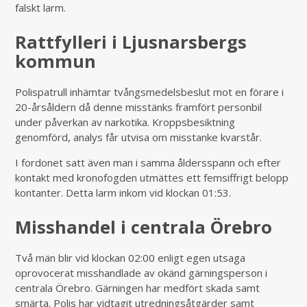
falskt larm.
Rattfylleri i Ljusnarsbergs
kommun
Polispatrull inhämtar tvångsmedelsbeslut mot en förare i
20-årsåldern då denne misstänks framfört personbil
under påverkan av narkotika. Kroppsbesiktning
genomförd, analys får utvisa om misstanke kvarstår.
I fordonet satt även man i samma åldersspann och efter
kontakt med kronofogden utmättes ett femsiffrigt belopp
kontanter. Detta larm inkom vid klockan 01:53.
Misshandel i centrala Örebro
Två män blir vid klockan 02:00 enligt egen utsaga
oprovocerat misshandlade av okänd gärningsperson i
centrala Örebro. Gärningen har medfört skada samt
smärta. Polis har vidtagit utredningsåtgärder samt