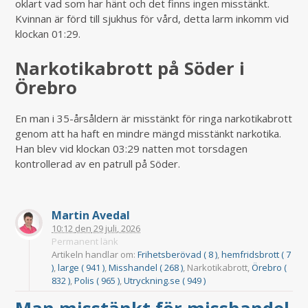
oklart vad som har hänt och det finns ingen misstänkt.
Kvinnan är förd till sjukhus för vård, detta larm inkomm vid
klockan 01:29.
Narkotikabrott på Söder i
Örebro
En man i 35-årsåldern är misstänkt för ringa narkotikabrott
genom att ha haft en mindre mängd misstänkt narkotika.
Han blev vid klockan 03:29 natten mot torsdagen
kontrollerad av en patrull på Söder.
Martin Avedal
10:12
den
29 juli, 2026
Permanent länk
Artikeln handlar om:
Frihetsberövad ( 8 )
,
hemfridsbrott ( 7
)
,
large ( 941 )
,
Misshandel ( 268 )
, Narkotikabrott,
Örebro (
832 )
,
Polis ( 965 )
,
Utryckning.se ( 949 )