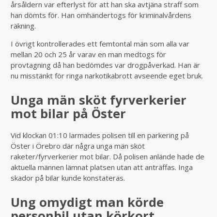
årsåldern var efterlyst för att han ska avtjäna straff som
han dömts för. Han omhändertogs för kriminalvårdens
räkning.
I övrigt kontrollerades ett femtontal män som alla var
mellan 20 och 25 år varav en man medtogs för
provtagning då han bedömdes var drogpåverkad. Han är
nu misstänkt för ringa narkotikabrott avseende eget bruk.
Unga män sköt fyrverkerier
mot bilar på Öster
Vid klockan 01:10 larmades polisen till en parkering på
Öster i Örebro där några unga män sköt
raketer/fyrverkerier mot bilar. Då polisen anlände hade de
aktuella männen lämnat platsen utan att anträffas. Inga
skador på bilar kunde konstateras.
Ung omydigt man körde
personbil utan körkort