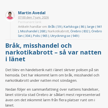
Martin Avedal
07:00
den
7 juni, 2026
Permanent länk
Artikeln handlar om:
Bråk ( 59 )
,
Karlskoga ( 86 )
,
large ( 941
)
,
Misshandel ( 268 )
, Narkotikabrott,
Örebro ( 832 )
,
Örebro
län ( 304 )
,
Polis ( 965 )
,
Utryckning.se ( 949 )
Bråk, misshandel och
narkotikabrott – så var natten
i länet
Det blev en händelserik natt i länet skriver polisen på sin
hemsida. Det har inkommit larm om bråk, misshandel och
narkotikabrott under natten mot söndagen.
Nedan följer en sammanfattning över nattens händelser,
länet största stad Örebro är såklart mest representerad
även om det inkommit larm från flera platser runt om i
länet.