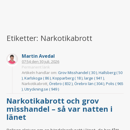
Etiketter: Narkotikabrott
Martin Avedal
07:54
den
30 juli, 2026
Permanent länk
Artikeln handlar om:
Grov Misshandel ( 30 )
,
Hallsberg ( 50
)
,
Karlskoga ( 86 )
,
Kopparberg ( 18 )
,
large ( 941 )
,
Narkotikabrott,
Örebro ( 832 )
,
Örebro län ( 304 )
,
Polis ( 965
)
,
Utryckning.se ( 949 )
Narkotikabrott och grov
misshandel – så var natten i
länet