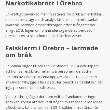
Narkotikabrott i Örebro
En kraftigt påverkad man misstänks för bruk av narkotika,
mannen provtagen och analys får utvisa om misstanke
kvarstår. Mannen omhändertagen efter tvångsmedel
enligt LOB, lagen om omhändertagande av berusad
person. Detta ska inkommit vid klockan 22:45.
Falsklarm i Örebro – larmade
om bråk
En kvinna ringer till polisen vid klockan 01:34 och uppger
att hon ser ett bråk mellan två personer i de södra
delarna av Örebro. Kvinna uppger även att ena parten
använder tillhygge. Flera patruller beordras till platsen där
inga personer kan lokaliseras.
Vid utredningsåtgärder som vidtas framkommer inget
som kan styrka att det varit någon misshandel eller annat
våldsbrott, kvinnan som är i 25-årsåldern misstänks för