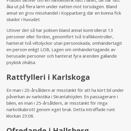
Polisen skriver om en händelserik natt i länet, de har fått
åka ut på flera larm under natten mot torsdagen. Bland
annat en grov misshandel i Kopparberg där en kvinna fick
skador i huvudet.
Utöver det så har polisen bland annat kontrollerat 13
personer eller fordon, genomfört två trafikkontroller,
hanterat två viltolyckor utan personskada, omhändertagit
en person enligt LOB, Lagen om omhändertagande av
berusade personer och hanterat fyra ärenden gällande
psykisk ohälsa.
Rattfylleri i Karlskoga
En man i 20-årsåldern är misstänkt för att ha kört bil under
påverkan av narkotika i Skrantahöjden. En passagerare i
bilen, en man i 25-årsåldern, är misstänkt för ringa
narkotikabrott genom eget bruk. Detta inträffade runt
klockan 23:08.
Ofredande i Hallsberg