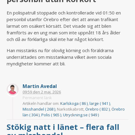
En polispatrull stoppade och kontrollerade vid 01:50 en
personbil utanför Örebro efter det att annan trafikant
larmat om osäkert körsätt. Det visade sig att bilen
framförts av en ung man som inte uppnått 18 års ålder
och då av förklarliga skäl inte har något körkort.
Han misstänks nu för olovlig körning och föräldrarna
underrättades om misstankarna vilket även sociala
myndigheter kommer att bli.
Martin Avedal
09:59
den
2 maj, 2026
Permanent länk
Artikeln handlar om:
Karlskoga ( 86 )
,
large ( 941 )
,
Misshandel ( 268 )
, Narkotikabrott,
Örebro ( 832 )
,
Örebro
län ( 304 )
,
Polis ( 965 )
,
Utryckning.se ( 949 )
Stökig natt i länet – flera fall