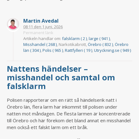
Martin Avedal
08:11
den
1 juni, 2026
Permanent länk
Artikeln handlar om:
falsklarm ( 2 )
,
large ( 941 )
,
Misshandel ( 268 )
, Narkotikabrott,
Örebro ( 832 )
,
Örebro
län ( 304 )
,
Polis ( 965 )
,
Rattfylleri ( 19 )
,
Utryckning.se ( 949 )
Nattens händelser –
misshandel och samtal om
falsklarm
Polisen rapporterar om en rätt så händelserik natt i
Örebro län, flera larm har inkommit till polisen under
natten mot måndagen. De flesta larmen är koncentrerade
till Örebro och här förekom det bland annat en misshandel
men också ett falskt larm om ett bråk.