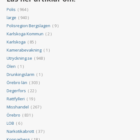
Polis
( 964 )
large
( 940 )
Polisregion Bergslagen
( 9 )
Karlskoga Kommun
( 2 )
Karlskoga
( 85 )
Kamerabevakning
( 1 )
Utryckning.se
( 948 )
Ölen
( 1 )
Drunkingslarm
( 1 )
Örebro län
( 303 )
Degerfors
( 22 )
Rattfylleri
( 19 )
Misshandel
( 267 )
Örebro
( 831 )
LOB
( 6 )
Narkotikabrott
( 37 )
Kopparberg
( 18 )