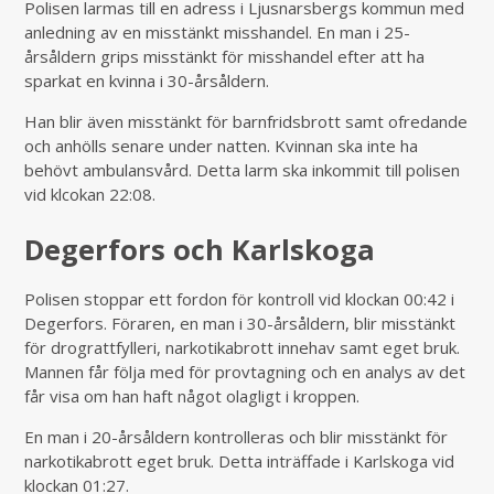
Polisen larmas till en adress i Ljusnarsbergs kommun med
anledning av en misstänkt misshandel. En man i 25-
årsåldern grips misstänkt för misshandel efter att ha
sparkat en kvinna i 30-årsåldern.
Han blir även misstänkt för barnfridsbrott samt ofredande
och anhölls senare under natten. Kvinnan ska inte ha
behövt ambulansvård. Detta larm ska inkommit till polisen
vid klcokan 22:08.
Degerfors och Karlskoga
Polisen stoppar ett fordon för kontroll vid klockan 00:42 i
Degerfors. Föraren, en man i 30-årsåldern, blir misstänkt
för drograttfylleri, narkotikabrott innehav samt eget bruk.
Mannen får följa med för provtagning och en analys av det
får visa om han haft något olagligt i kroppen.
En man i 20-årsåldern kontrolleras och blir misstänkt för
narkotikabrott eget bruk. Detta inträffade i Karlskoga vid
klockan 01:27.