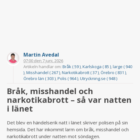
Martin Avedal
07:00
den
7 juni, 2026
Artikeln handlar om:
Bråk ( 59 )
,
Karlskoga ( 85 )
,
large ( 940
)
,
Misshandel ( 267 )
,
Narkotikabrott ( 37 )
,
Örebro ( 831 )
,
Örebro län ( 303 )
,
Polis ( 964 )
,
Utryckning.se ( 948 )
Bråk, misshandel och
narkotikabrott – så var natten
i länet
Det blev en händelserik natt i länet skriver polisen på sin
hemsida. Det har inkommit larm om bråk, misshandel och
narkotikabrott under natten mot söndagen.