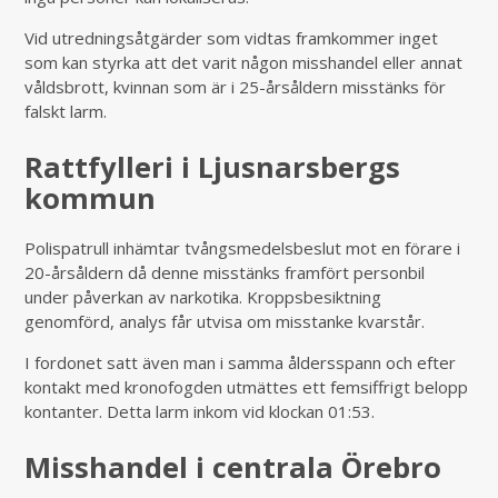
Vid utredningsåtgärder som vidtas framkommer inget
som kan styrka att det varit någon misshandel eller annat
våldsbrott, kvinnan som är i 25-årsåldern misstänks för
falskt larm.
Rattfylleri i Ljusnarsbergs
kommun
Polispatrull inhämtar tvångsmedelsbeslut mot en förare i
20-årsåldern då denne misstänks framfört personbil
under påverkan av narkotika. Kroppsbesiktning
genomförd, analys får utvisa om misstanke kvarstår.
I fordonet satt även man i samma åldersspann och efter
kontakt med kronofogden utmättes ett femsiffrigt belopp
kontanter. Detta larm inkom vid klockan 01:53.
Misshandel i centrala Örebro