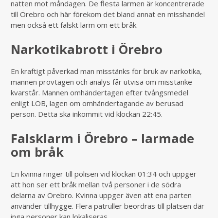
natten mot måndagen. De flesta larmen är koncentrerade
till Örebro och här förekom det bland annat en misshandel
men också ett falskt larm om ett bråk.
Narkotikabrott i Örebro
En kraftigt påverkad man misstänks för bruk av narkotika,
mannen provtagen och analys får utvisa om misstanke
kvarstår. Mannen omhändertagen efter tvångsmedel
enligt LOB, lagen om omhändertagande av berusad
person. Detta ska inkommit vid klockan 22:45.
Falsklarm i Örebro – larmade
om bråk
En kvinna ringer till polisen vid klockan 01:34 och uppger
att hon ser ett bråk mellan två personer i de södra
delarna av Örebro. Kvinna uppger även att ena parten
använder tillhygge. Flera patruller beordras till platsen där
inga personer kan lokaliseras.