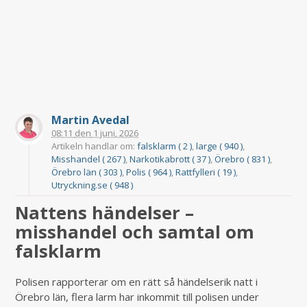
Martin Avedal
08:11
den
1 juni, 2026
Artikeln handlar om:
falsklarm ( 2 )
,
large ( 940 )
,
Misshandel ( 267 )
,
Narkotikabrott ( 37 )
,
Örebro ( 831 )
,
Örebro län ( 303 )
,
Polis ( 964 )
,
Rattfylleri ( 19 )
,
Utryckning.se ( 948 )
Nattens händelser –
misshandel och samtal om
falsklarm
Polisen rapporterar om en rätt så händelserik natt i
Örebro län, flera larm har inkommit till polisen under