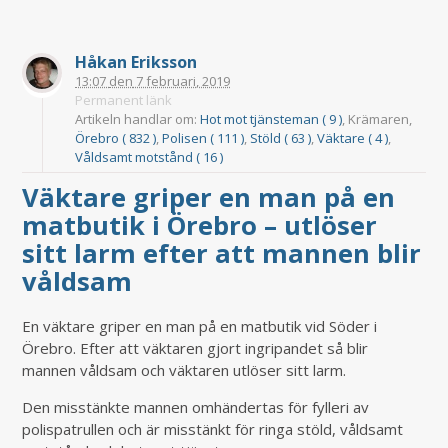
Håkan Eriksson
13:07
den
7 februari, 2019
Permanent länk
Artikeln handlar om:
Hot mot tjänsteman ( 9 )
, Krämaren,
Örebro ( 832 )
,
Polisen ( 111 )
,
Stöld ( 63 )
,
Väktare ( 4 )
,
Våldsamt motstånd ( 16 )
Väktare griper en man på en
matbutik i Örebro – utlöser
sitt larm efter att mannen blir
våldsam
En väktare griper en man på en matbutik vid Söder i
Örebro. Efter att väktaren gjort ingripandet så blir
mannen våldsam och väktaren utlöser sitt larm.
Den misstänkte mannen omhändertas för fylleri av
polispatrullen och är misstänkt för ringa stöld, våldsamt