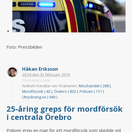
Foto: Pressbilden
Håkan Eriksson
20:24
den
25 februari, 2019
Permanent länk
Artikeln handlar om: Krämaren,
Misshandel ( 268 )
,
Mordförsök ( 43 )
,
Örebro ( 832 )
,
Polisen ( 111 )
,
Utryckning.se ( 949 )
25-åring greps för mordförsök
i centrala Örebro
Polisen grep en man för ett mordförsök som skedde vid