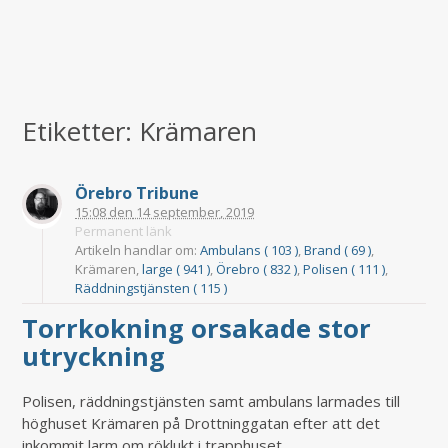
Etiketter: Krämaren
Örebro Tribune
15:08
den
14 september, 2019
Permanent länk
Artikeln handlar om:
Ambulans ( 103 )
,
Brand ( 69 )
,
Krämaren,
large ( 941 )
,
Örebro ( 832 )
,
Polisen ( 111 )
,
Räddningstjänsten ( 115 )
Torrkokning orsakade stor
utryckning
Polisen, räddningstjänsten samt ambulans larmades till
höghuset Krämaren på Drottninggatan efter att det
inkommit larm om röklukt i trapphuset.