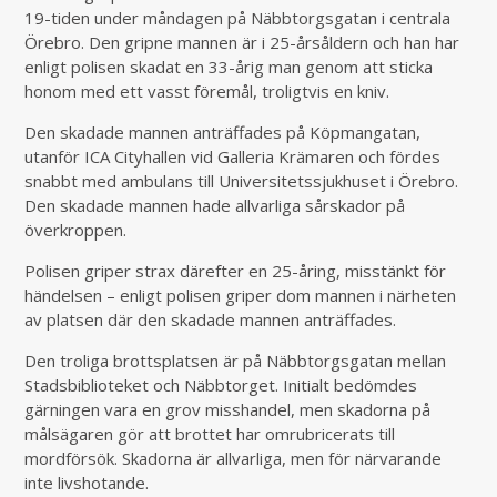
19-tiden under måndagen på Näbbtorgsgatan i centrala
Örebro. Den gripne mannen är i 25-årsåldern och han har
enligt polisen skadat en 33-årig man genom att sticka
honom med ett vasst föremål, troligtvis en kniv.
Den skadade mannen anträffades på Köpmangatan,
utanför ICA Cityhallen vid Galleria Krämaren och fördes
snabbt med ambulans till Universitetssjukhuset i Örebro.
Den skadade mannen hade allvarliga sårskador på
överkroppen.
Polisen griper strax därefter en 25-åring, misstänkt för
händelsen – enligt polisen griper dom mannen i närheten
av platsen där den skadade mannen anträffades.
Den troliga brottsplatsen är på Näbbtorgsgatan mellan
Stadsbiblioteket och Näbbtorget. Initialt bedömdes
gärningen vara en grov misshandel, men skadorna på
målsägaren gör att brottet har omrubricerats till
mordförsök. Skadorna är allvarliga, men för närvarande
inte livshotande.