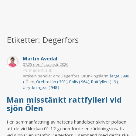
Etiketter: Degerfors
Martin Avedal
07:25
den
4 augusti, 2026
Permanent länk
Artikeln handlar om: Degerfors, Drunkingslarm,
large ( 940
)
, Ölen,
Örebro län ( 303 )
,
Polis ( 964 )
,
Rattfylleri ( 19 )
,
Utryckning.se ( 948 )
Man misstänkt rattfylleri vid
sjön Ölen
I en sammanfattning av nattens händelser skriver polisen
att de vid klockan 01:12 genomförde en räddningsinsats
vid sjön Ölen utanför Degerfors. I samband med detta ska