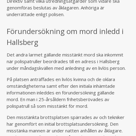
Direktiv samt vilka utredningsåtgärder som vidare ska
genomföras beslutas av åklagaren. Anhöriga är
underrättade enligt polisen.
Förundersökning om mord inledd i
Hallsberg
Det andra larmet gällande misstänkt mord ska inkommit
när polispatruller beordrades till en adress i Hallsberg
under måndagskvällen med anledning av en livlös person.
På platsen anträffades en livlös kvinna och de oklara
omständigheterna samt efter den initiala inhämtade
informationen inleddes en förundersökning gällande
mord. En man i 25-årsåldern frihetsberövades av
polispatrull så som misstänkt för mord.
Den misstänkta brottsplatsen spärrades av och tekniker
har genomfört en initial brottsplatsundersökning. Den
misstänka mannen är under natten anhållen av åklagare.