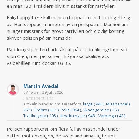
en man i 30-årsåldern blivit misstänkt för rattfylleri.
Enligt uppgifter skall mannen hoppat in i en bil och gett sig
av. Han stoppas i närheten av en polispatrull. Mannen är i
nuläget misstänk för grovt rattfylleri och olovlig körning
skriver polisen på sin hemsida.
Räddningstjänsten hade åkt ut på ett drunkningslarm vid
sjön Ölen, men personen i fråga ska lokaliserats
välbehållen runt klockan 03:35.
Martin Avedal
07:45
den
29 juli, 2026
Permanent länk
Artikeln handlar om: Degerfors,
large ( 940 )
,
Misshandel (
267 )
,
Örebro ( 831 )
,
Polis ( 964 )
,
Skadegörelse ( 36 )
,
Trafikolycka ( 105 )
,
Utryckning.se ( 948 )
,
Varberga ( 43 )
Polisen rapporterar om flera fall av misshandel under
natten mot onsdagen, de ska bland annat ägt rum i