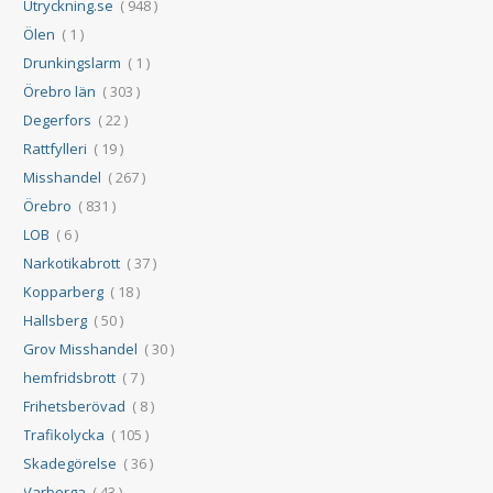
Utryckning.se
( 948 )
Ölen
( 1 )
Drunkingslarm
( 1 )
Örebro län
( 303 )
Degerfors
( 22 )
Rattfylleri
( 19 )
Misshandel
( 267 )
Örebro
( 831 )
LOB
( 6 )
Narkotikabrott
( 37 )
Kopparberg
( 18 )
Hallsberg
( 50 )
Grov Misshandel
( 30 )
hemfridsbrott
( 7 )
Frihetsberövad
( 8 )
Trafikolycka
( 105 )
Skadegörelse
( 36 )
Varberga
( 43 )