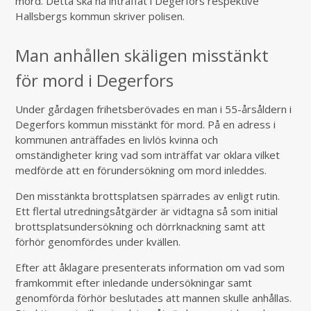
mord. Detta ska ha inträffat i Degerfors respektive
Hallsbergs kommun skriver polisen.
Man anhållen skäligen misstänkt
för mord i Degerfors
Under gårdagen frihetsberövades en man i 55-årsåldern i
Degerfors kommun misstänkt för mord. På en adress i
kommunen anträffades en livlös kvinna och
omständigheter kring vad som inträffat var oklara vilket
medförde att en förundersökning om mord inleddes.
Den misstänkta brottsplatsen spärrades av enligt rutin.
Ett flertal utredningsåtgärder är vidtagna så som initial
brottsplatsundersökning och dörrknackning samt att
förhör genomfördes under kvällen.
Efter att åklagare presenterats information om vad som
framkommit efter inledande undersökningar samt
genomförda förhör beslutades att mannen skulle anhållas.