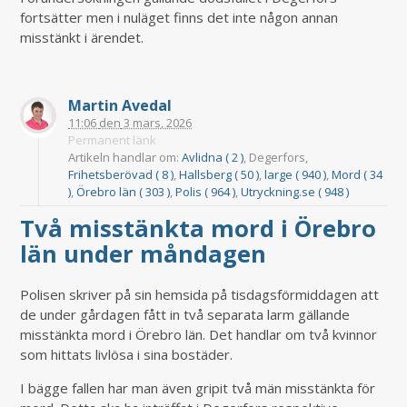
fortsätter men i nuläget finns det inte någon annan
misstänkt i ärendet.
Martin Avedal
11:06
den
3 mars, 2026
Permanent länk
Artikeln handlar om:
Avlidna ( 2 )
, Degerfors,
Frihetsberövad ( 8 )
,
Hallsberg ( 50 )
,
large ( 940 )
,
Mord ( 34
)
,
Örebro län ( 303 )
,
Polis ( 964 )
,
Utryckning.se ( 948 )
Två misstänkta mord i Örebro
län under måndagen
Polisen skriver på sin hemsida på tisdagsförmiddagen att
de under gårdagen fått in två separata larm gällande
misstänkta mord i Örebro län. Det handlar om två kvinnor
som hittats livlösa i sina bostäder.
I bägge fallen har man även gripit två män misstänkta för