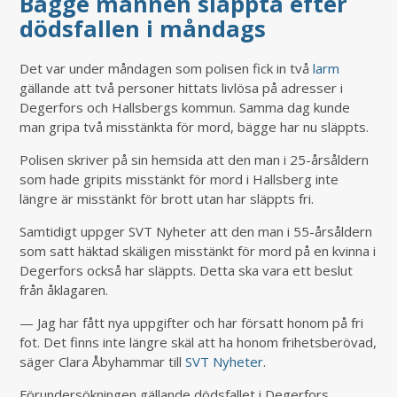
Bägge männen släppta efter
dödsfallen i måndags
Det var under måndagen som polisen fick in två
larm
gällande att två personer hittats livlösa på adresser i
Degerfors och Hallsbergs kommun. Samma dag kunde
man gripa två misstänkta för mord, bägge har nu släppts.
Polisen skriver på sin hemsida att den man i 25-årsåldern
som hade gripits misstänkt för mord i Hallsberg inte
längre är misstänkt för brott utan har släppts fri.
Samtidigt uppger SVT Nyheter att den man i 55-årsåldern
som satt häktad skäligen misstänkt för mord på en kvinna i
Degerfors också har släppts. Detta ska vara ett beslut
från åklagaren.
— Jag har fått nya uppgifter och har försatt honom på fri
fot. Det finns inte längre skäl att ha honom frihetsberövad,
säger Clara Åbyhammar till
SVT Nyheter
.
Förundersökningen gällande dödsfallet i Degerfors