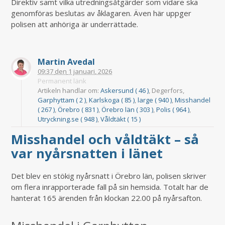
Direktiv samt vilka utredningsåtgärder som vidare ska
genomföras beslutas av åklagaren. Även här uppger
polisen att anhöriga är underrättade.
Martin Avedal
09:37
den
1 januari, 2026
Permanent länk
Artikeln handlar om:
Askersund ( 46 )
, Degerfors,
Garphyttam ( 2 )
,
Karlskoga ( 85 )
,
large ( 940 )
,
Misshandel
( 267 )
,
Örebro ( 831 )
,
Örebro län ( 303 )
,
Polis ( 964 )
,
Utryckning.se ( 948 )
,
Våldtäkt ( 15 )
Misshandel och våldtäkt – så
var nyårsnatten i länet
Det blev en stökig nyårsnatt i Örebro län, polisen skriver
om flera inrapporterade fall på sin hemsida. Totalt har de
hanterat 165 ärenden från klockan 22.00 på nyårsafton.