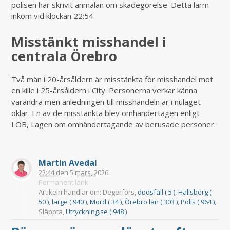
polisen har skrivit anmälan om skadegörelse. Detta larm
inkom vid klockan 22:54.
Misstänkt misshandel i
centrala Örebro
Två män i 20-årsåldern är misstänkta för misshandel mot
en kille i 25-årsåldern i City. Personerna verkar känna
varandra men anledningen till misshandeln är i nuläget
oklar. En av de misstänkta blev omhändertagen enligt
LOB, Lagen om omhändertagande av berusade personer.
Martin Avedal
22:44
den
5 mars, 2026
Permanent länk
Artikeln handlar om: Degerfors,
dödsfall ( 5 )
,
Hallsberg (
50 )
,
large ( 940 )
,
Mord ( 34 )
,
Örebro län ( 303 )
,
Polis ( 964 )
,
Släppta,
Utryckning.se ( 948 )