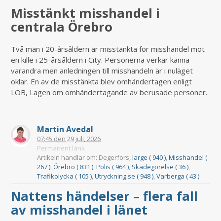
Misstänkt misshandel i
centrala Örebro
Två män i 20-årsåldern är misstänkta för misshandel mot
en kille i 25-årsåldern i City. Personerna verkar känna
varandra men anledningen till misshandeln är i nuläget
oklar. En av de misstänkta blev omhändertagen enligt
LOB, Lagen om omhändertagande av berusade personer.
Martin Avedal
07:45
den
29 juli, 2026
Permanent länk
Artikeln handlar om: Degerfors,
large ( 940 )
,
Misshandel (
267 )
,
Örebro ( 831 )
,
Polis ( 964 )
,
Skadegörelse ( 36 )
,
Trafikolycka ( 105 )
,
Utryckning.se ( 948 )
,
Varberga ( 43 )
Nattens händelser – flera fall
av misshandel i länet