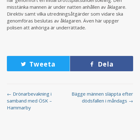
har genomfört en initial brottsplatsundersökning. Den
misstänka mannen är under natten anhållen av åklagare.
Direktiv samt vilka utredningsåtgärder som vidare ska
genomföras beslutas av åklagaren. Även här uppger
polisen att anhöriga är underrättade.
Tweeta
Dela
← Drönarbevakning i
Bägge männen släppta efter
samband med ÖSK –
dödsfallen i måndags →
Hammarby