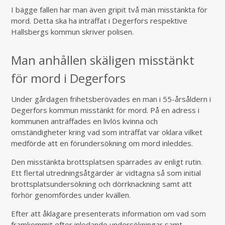
I bägge fallen har man även gripit två män misstänkta för
mord. Detta ska ha inträffat i Degerfors respektive
Hallsbergs kommun skriver polisen.
Man anhållen skäligen misstänkt
för mord i Degerfors
Under gårdagen frihetsberövades en man i 55-årsåldern i
Degerfors kommun misstänkt för mord. På en adress i
kommunen anträffades en livlös kvinna och
omständigheter kring vad som inträffat var oklara vilket
medförde att en förundersökning om mord inleddes.
Den misstänkta brottsplatsen spärrades av enligt rutin.
Ett flertal utredningsåtgärder är vidtagna så som initial
brottsplatsundersökning och dörrknackning samt att
förhör genomfördes under kvällen.
Efter att åklagare presenterats information om vad som
framkommit efter inledande undersökningar samt