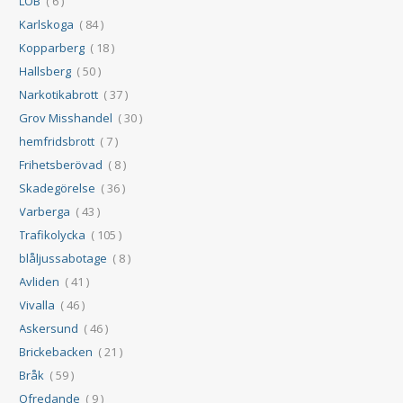
LOB
( 6 )
Karlskoga
( 84 )
Kopparberg
( 18 )
Hallsberg
( 50 )
Narkotikabrott
( 37 )
Grov Misshandel
( 30 )
hemfridsbrott
( 7 )
Frihetsberövad
( 8 )
Skadegörelse
( 36 )
Varberga
( 43 )
Trafikolycka
( 105 )
blåljussabotage
( 8 )
Avliden
( 41 )
Vivalla
( 46 )
Askersund
( 46 )
Brickebacken
( 21 )
Bråk
( 59 )
Ofredande
( 9 )