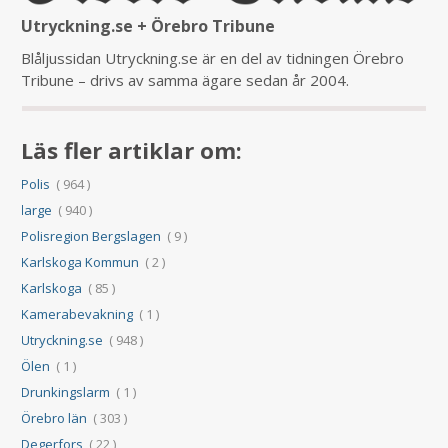
Utryckning.se + Örebro Tribune
Blåljussidan Utryckning.se är en del av tidningen Örebro
Tribune – drivs av samma ägare sedan år 2004.
Läs fler artiklar om:
Polis
( 964 )
large
( 940 )
Polisregion Bergslagen
( 9 )
Karlskoga Kommun
( 2 )
Karlskoga
( 85 )
Kamerabevakning
( 1 )
Utryckning.se
( 948 )
Ölen
( 1 )
Drunkingslarm
( 1 )
Örebro län
( 303 )
Degerfors
( 22 )