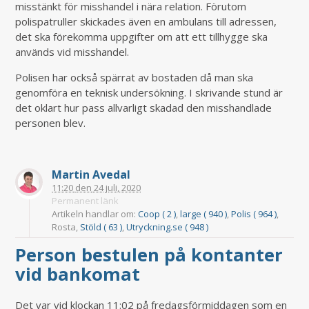
misstänkt för misshandel i nära relation. Förutom
polispatruller skickades även en ambulans till adressen,
det ska förekomma uppgifter om att ett tillhygge ska
används vid misshandel.
Polisen har också spärrat av bostaden då man ska
genomföra en teknisk undersökning. I skrivande stund är
det oklart hur pass allvarligt skadad den misshandlade
personen blev.
Martin Avedal
11:20
den
24 juli, 2020
Permanent länk
Artikeln handlar om:
Coop ( 2 )
,
large ( 940 )
,
Polis ( 964 )
,
Rosta,
Stöld ( 63 )
,
Utryckning.se ( 948 )
Person bestulen på kontanter
vid bankomat
Det var vid klockan 11:02 på fredagsförmiddagen som en