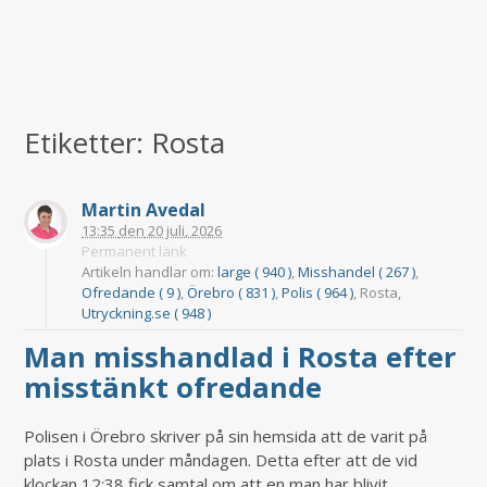
Etiketter: Rosta
Martin Avedal
13:35
den
20 juli, 2026
Permanent länk
Artikeln handlar om:
large ( 940 )
,
Misshandel ( 267 )
,
Ofredande ( 9 )
,
Örebro ( 831 )
,
Polis ( 964 )
, Rosta,
Utryckning.se ( 948 )
Man misshandlad i Rosta efter
misstänkt ofredande
Polisen i Örebro skriver på sin hemsida att de varit på
plats i Rosta under måndagen. Detta efter att de vid
klockan 12:38 fick samtal om att en man har blivit