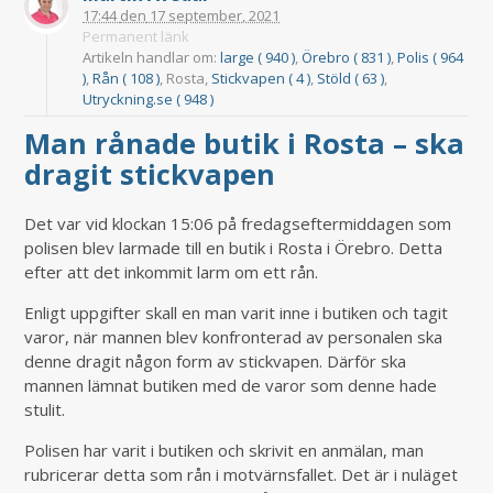
17:44
den
17 september, 2021
Permanent länk
Artikeln handlar om:
large ( 940 )
,
Örebro ( 831 )
,
Polis ( 964
)
,
Rån ( 108 )
, Rosta,
Stickvapen ( 4 )
,
Stöld ( 63 )
,
Utryckning.se ( 948 )
Man rånade butik i Rosta – ska
dragit stickvapen
Det var vid klockan 15:06 på fredagseftermiddagen som
polisen blev larmade till en butik i Rosta i Örebro. Detta
efter att det inkommit larm om ett rån.
Enligt uppgifter skall en man varit inne i butiken och tagit
varor, när mannen blev konfronterad av personalen ska
denne dragit någon form av stickvapen. Därför ska
mannen lämnat butiken med de varor som denne hade
stulit.
Polisen har varit i butiken och skrivit en anmälan, man
rubricerar detta som rån i motvärnsfallet. Det är i nuläget