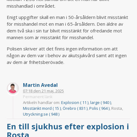
misshandlad i området.
Enigt uppgifter skall en man i 50-årsåldern blivit misstänkt
för misshandel mot en man i 65-årsåldern. Den äldre av
dem två ska i sin tur blivit misstänkt för ofredande mot
mannen som är misstänkt för misshandel.
Polisen skriver att det finns ingen information om att
någon av dem var i behov av akutsjukvård samt att ingen
av dem är frihetsberövade.
Martin Avedal
07:18
den
21 maj, 2025
Permanent länk
Artikeln handlar om:
Explosion ( 11 )
,
large ( 940 )
,
Misstänkt mord ( 15 )
,
Örebro ( 831 )
,
Polis ( 964 )
, Rosta,
Utryckning.se ( 948 )
En till sjukhus efter explosion i
Rosta