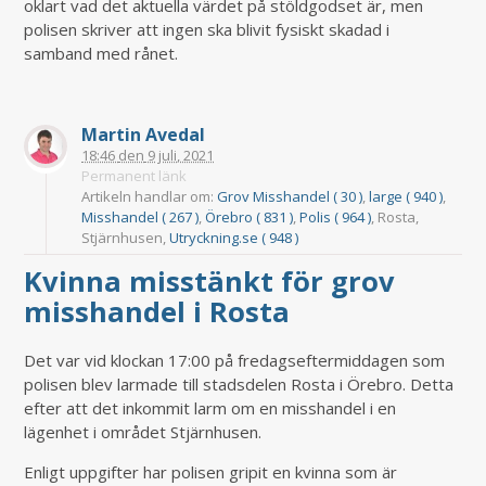
oklart vad det aktuella värdet på stöldgodset är, men
polisen skriver att ingen ska blivit fysiskt skadad i
samband med rånet.
Martin Avedal
18:46
den
9 juli, 2021
Permanent länk
Artikeln handlar om:
Grov Misshandel ( 30 )
,
large ( 940 )
,
Misshandel ( 267 )
,
Örebro ( 831 )
,
Polis ( 964 )
, Rosta,
Stjärnhusen,
Utryckning.se ( 948 )
Kvinna misstänkt för grov
misshandel i Rosta
Det var vid klockan 17:00 på fredagseftermiddagen som
polisen blev larmade till stadsdelen Rosta i Örebro. Detta
efter att det inkommit larm om en misshandel i en
lägenhet i området Stjärnhusen.
Enligt uppgifter har polisen gripit en kvinna som är