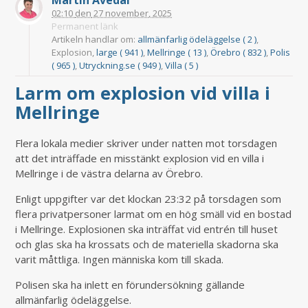
Martin Avedal
02:10
den
27 november, 2025
Permanent länk
Artikeln handlar om:
allmänfarlig ödeläggelse ( 2 )
,
Explosion,
large ( 941 )
,
Mellringe ( 13 )
,
Örebro ( 832 )
,
Polis
( 965 )
,
Utryckning.se ( 949 )
,
Villa ( 5 )
Larm om explosion vid villa i
Mellringe
Flera lokala medier skriver under natten mot torsdagen
att det inträffade en misstänkt explosion vid en villa i
Mellringe i de västra delarna av Örebro.
Enligt uppgifter var det klockan 23:32 på torsdagen som
flera privatpersoner larmat om en hög smäll vid en bostad
i Mellringe. Explosionen ska inträffat vid entrén till huset
och glas ska ha krossats och de materiella skadorna ska
varit måttliga. Ingen människa kom till skada.
Polisen ska ha inlett en förundersökning gällande
allmänfarlig ödeläggelse.