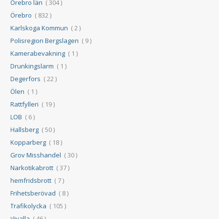
Örebro län
( 304 )
Örebro
( 832 )
Karlskoga Kommun
( 2 )
Polisregion Bergslagen
( 9 )
Kamerabevakning
( 1 )
Drunkingslarm
( 1 )
Degerfors
( 22 )
Ölen
( 1 )
Rattfylleri
( 19 )
LOB
( 6 )
Hallsberg
( 50 )
Kopparberg
( 18 )
Grov Misshandel
( 30 )
Narkotikabrott
( 37 )
hemfridsbrott
( 7 )
Frihetsberövad
( 8 )
Trafikolycka
( 105 )
Vivalla
( 46 )