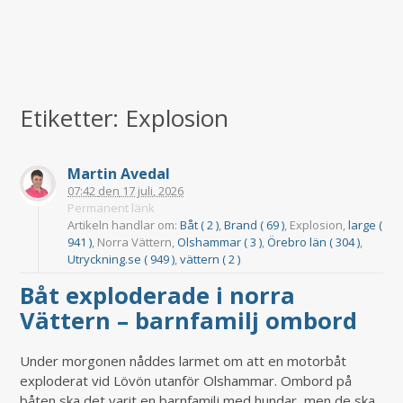
Etiketter: Explosion
Martin Avedal
07:42
den
17 juli, 2026
Permanent länk
Artikeln handlar om:
Båt ( 2 )
,
Brand ( 69 )
, Explosion,
large (
941 )
, Norra Vättern,
Olshammar ( 3 )
,
Örebro län ( 304 )
,
Utryckning.se ( 949 )
,
vättern ( 2 )
Båt exploderade i norra
Vättern – barnfamilj ombord
Under morgonen nåddes larmet om att en motorbåt
exploderat vid Lövön utanför Olshammar. Ombord på
båten ska det varit en barnfamilj med hundar, men de ska