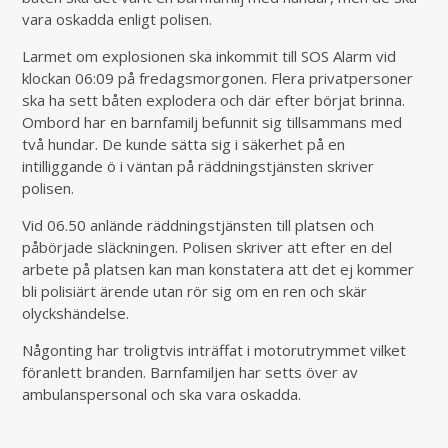
vara oskadda enligt polisen.
Larmet om explosionen ska inkommit till SOS Alarm vid
klockan 06:09 på fredagsmorgonen. Flera privatpersoner
ska ha sett båten explodera och där efter börjat brinna.
Ombord har en barnfamilj befunnit sig tillsammans med
två hundar. De kunde sätta sig i säkerhet på en
intilliggande ö i väntan på räddningstjänsten skriver
polisen.
Vid 06.50 anlände räddningstjänsten till platsen och
påbörjade släckningen. Polisen skriver att efter en del
arbete på platsen kan man konstatera att det ej kommer
bli polisiärt ärende utan rör sig om en ren och skär
olyckshändelse.
Någonting har troligtvis inträffat i motorutrymmet vilket
föranlett branden. Barnfamiljen har setts över av
ambulanspersonal och ska vara oskadda.