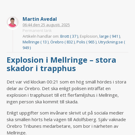
Martin Avedal
06:44
den
25 augusti, 2025
Permanent länk
Artikeln handlar om:
Brott ( 37 )
, Explosion,
large ( 941 )
,
Mellringe ( 13 )
,
Örebro ( 832 )
,
Polis ( 965 )
,
Utryckning.se (
949 )
Explosion i Mellringe – stora
skador i trapphus
Det var vid klockan 00:21 som en hög smäll hördes i stora
delar av Örebro. Det ska enligt polisen inträffat en
explosion i trapphuset till ett flerfamiljshus i Mellringe,
ingen person ska kommit till skada.
Enligt uppgifter som invånare skrivit ut på sociala medier
ska smällen hörts hela vägen till Adolfsberg. Själv vaknade
Örebro Tribunes medarbetare, som bor i närheten av
Mellringe.