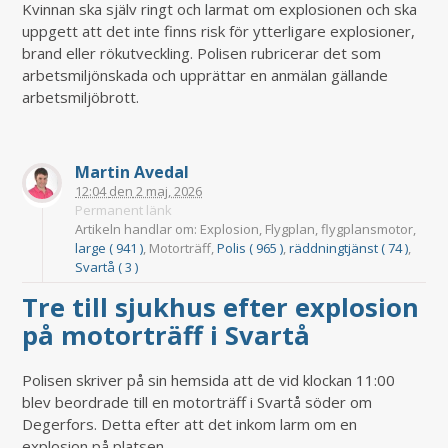
Kvinnan ska själv ringt och larmat om explosionen och ska
uppgett att det inte finns risk för ytterligare explosioner,
brand eller rökutveckling. Polisen rubricerar det som
arbetsmiljönskada och upprättar en anmälan gällande
arbetsmiljöbrott.
Martin Avedal
12:04
den
2 maj, 2026
Permanent länk
Artikeln handlar om: Explosion, Flygplan, flygplansmotor,
large ( 941 )
, Motorträff,
Polis ( 965 )
,
räddningtjänst ( 74 )
,
Svartå ( 3 )
Tre till sjukhus efter explosion
på motorträff i Svartå
Polisen skriver på sin hemsida att de vid klockan 11:00
blev beordrade till en motorträff i Svartå söder om
Degerfors. Detta efter att det inkom larm om en
explosion på platsen.