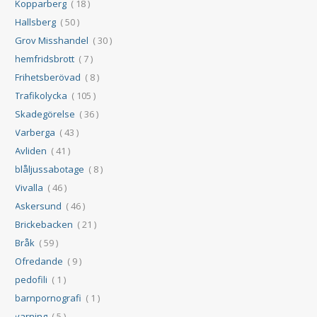
Kopparberg
( 18 )
Hallsberg
( 50 )
Grov Misshandel
( 30 )
hemfridsbrott
( 7 )
Frihetsberövad
( 8 )
Trafikolycka
( 105 )
Skadegörelse
( 36 )
Varberga
( 43 )
Avliden
( 41 )
blåljussabotage
( 8 )
Vivalla
( 46 )
Askersund
( 46 )
Brickebacken
( 21 )
Bråk
( 59 )
Ofredande
( 9 )
pedofili
( 1 )
barnpornografi
( 1 )
varning
( 5 )