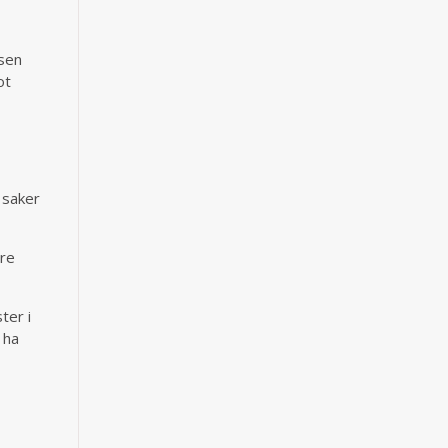
isen
ot
 saker
vre
ter i
 ha