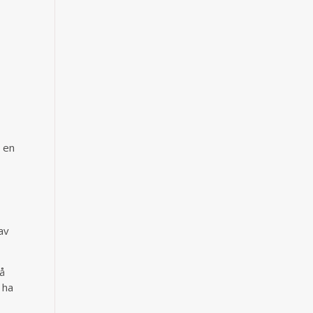
t en
av
vå
 ha