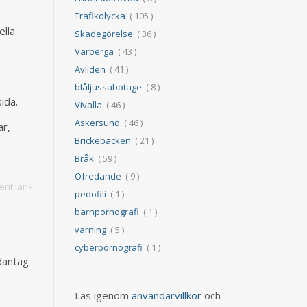
Trafikolycka
( 105 )
ella
Skadegörelse
( 36 )
Varberga
( 43 )
Avliden
( 41 )
blåljussabotage
( 8 )
ida.
Vivalla
( 46 )
Askersund
( 46 )
ar,
Brickebacken
( 21 )
Bråk
( 59 )
Ofredande
( 9 )
nt länk
pedofili
( 1 )
barnpornografi
( 1 )
varning
( 5 )
cyberpornografi
( 1 )
dantag
Läs igenom
användarvillkor
och