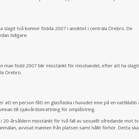
a slagit två kvinnor födda 2007 i ansiktet i centrala Örebro. De
edan tidigare.
 en man född 2007 blir misstänkt för misshandel, efter att ha slagi
ala Örebro.
 att en person fått en glasflaska i huvudet inne på en nattklubb 
nnan till sjukvårdsinrättning för omplåstring.
 20-årsåldern misstänkt för två fall av sexuellt ofredande mot t
t anmälan, avvisat mannen från platsen samt hållit förhör. Detta ska