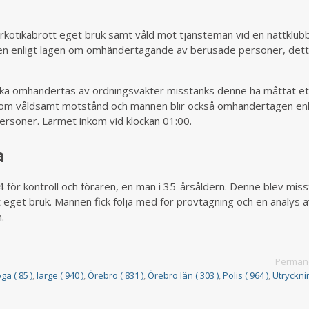
arkotikabrott eget bruk samt våld mot tjänsteman vid en nattklubb
en enligt lagen om omhändertagande av berusade personer, dett
ka omhändertas av ordningsvakter misstänks denne ha måttat et
n om våldsamt motstånd och mannen blir också omhändertagen enl
soner. Larmet inkom vid klockan 01:00.
a
4 för kontroll och föraren, en man i 35-årsåldern. Denne blev miss
tt eget bruk. Mannen fick följa med för provtagning och en analys 
.
Permane
ga ( 85 )
,
large ( 940 )
,
Örebro ( 831 )
,
Örebro län ( 303 )
,
Polis ( 964 )
,
Utryckni