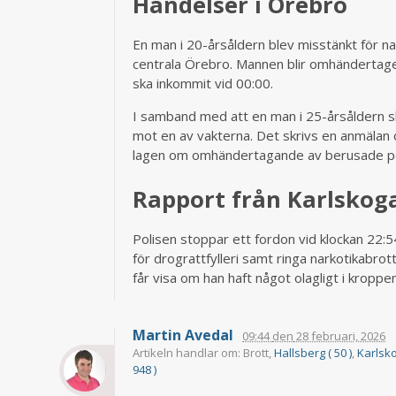
Händelser i Örebro
En man i 20-årsåldern blev misstänkt för n
centrala Örebro. Mannen blir omhändertag
ska inkommit vid 00:00.
I samband med att en man i 25-årsåldern s
mot en av vakterna. Det skrivs en anmäla
lagen om omhändertagande av berusade per
Rapport från Karlskog
Polisen stoppar ett fordon vid klockan 22:5
för drograttfylleri samt ringa narkotikabro
får visa om han haft något olagligt i kroppen
Martin Avedal
09:44
den
28 februari, 2026
Artikeln handlar om: Brott,
Hallsberg ( 50 )
,
Karlsko
948 )