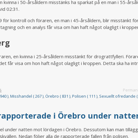
 kvinna i 50-årsåldern misstänks ha sparkat på en man i 55-årså
vid 02:31.
 för kontroll och föraren, en man i 45-årsåldern, blir misstänkt fö
vtagning och en analys får visa om han haft något olagligt i kroppe
erg
aren, en kvinna i 25-årsåldern misstänkt för drograttfylleri. Förar
et får visa om hon haft något olagligt i kroppen. Detta ska ha intr
Permane
5
 940 )
,
Misshandel ( 267 )
,
Örebro ( 831 )
,
Polisen ( 111 )
,
Sexuellt ofredande ( 
 rapporterade i Örebro under natt
del under natten mot lördagen i Örebro. Dessutom kan man tillägg
skvällen. Nedan följer alla de rapporterade fallen från polisen.