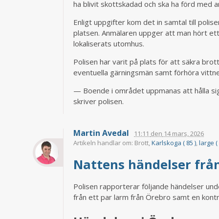
ha blivit skottskadad och ska ha förd med am
Enligt uppgifter kom det in samtal till poli
platsen. Anmälaren uppger att man hört ett
lokaliserats utomhus.
Polisen har varit på plats för att säkra br
eventuella gärningsmän samt förhöra vittnen
— Boende i området uppmanas att hålla sig
skriver polisen.
Martin Avedal
11:11
den
14 mars, 2026
Artikeln handlar om: Brott,
Karlskoga ( 85 )
,
large (
Nattens händelser från
Polisen rapporterar följande händelser un
från ett par larm från Örebro samt en kontro