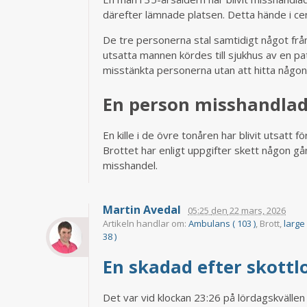
därefter lämnade platsen. Detta hände i cen
De tre personerna stal samtidigt något frå
utsatta mannen kördes till sjukhus av en patr
misstänkta personerna utan att hitta någon
En person misshandlad
En kille i de övre tonåren har blivit utsatt 
Brottet har enligt uppgifter skett någon g
misshandel.
Martin Avedal
05:25
den
22 mars, 2026
Artikeln handlar om:
Ambulans ( 103 )
, Brott,
large 
38 )
En skadad efter skottl
Det var vid klockan 23:26 på lördagskvällen