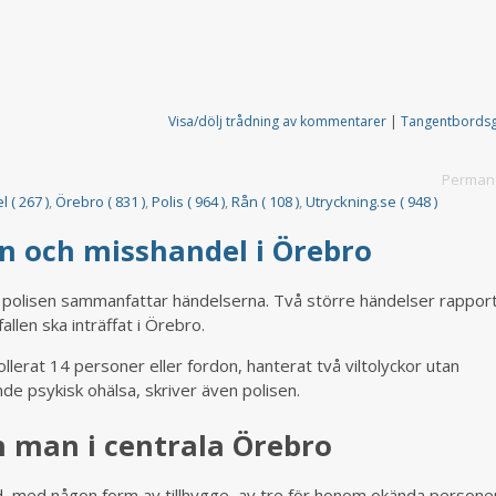
Visa/dölj trådning av kommentarer
|
Tangentbords
Permane
 ( 267 )
,
Örebro ( 831 )
,
Polis ( 964 )
,
Rån ( 108 )
,
Utryckning.se ( 948 )
ån och misshandel i Örebro
 när polisen sammanfattar händelserna. Två större händelser rappor
llen ska inträffat i Örebro.
llerat 14 personer eller fordon, hanterat två viltolyckor utan
de psykisk ohälsa, skriver även polisen.
n man i centrala Örebro
ad, med någon form av tillhygge, av tre för honom okända person