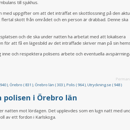
bulans till sjukhus.
sen med uppgifter om att det inträffat en skottlossning på den aktu
 flertal skott från området och en person är drabbad. Denne ska
ottsplatsen och de ska under natten ha arbetat med att lokalisera
 för att få en lägesbild av det inträffade skriver man på sin hems
 inne och respektera polisens arbete och eventuella avspärrning
Permane
 940 )
,
Örebro ( 831 )
,
Örebro län ( 303 )
,
Polis ( 964 )
,
Utryckning.se ( 948 )
 polisen i Örebro län
der natten mot lördagen. Det upplevdes som en lugn natt med un
ll av ett fordon i Karlskoga.