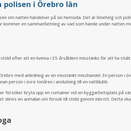
 polisen i Örebro län
n om natten händelser på sin hemsida. Det är lönehelg och pol
, här kommer en sammanfattning av vad som hände under natten m
töld efter att en kvinna i 35-årsåldern misstänks för att ha stulit
ala Örebro med anledning av en misstänkt misshandel. En person i ö
nnan person i övre tonåren i anslutning till en nattklubb.
r försöker bryta upp en container vid en byggarbetsplats på väs
t skrivs en anmälan om försök till stöld genom inbrott. Detta ska
oga