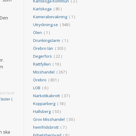
Karlskoga Kommun
( 2 )
Karlskoga
( 85 )
Kamerabevakning
( 1 )
 Den
Utryckning.se
( 948 )
Ölen
( 1 )
Drunkingslarm
( 1 )
Örebro län
( 303 )
Degerfors
( 22 )
er.
Rattfylleri
( 19 )
om
Misshandel
( 267 )
Örebro
( 831 )
LOB
( 6 )
nt länk
Narkotikabrott
( 37 )
Väster (
Kopparberg
( 18 )
Hallsberg
( 50 )
Grov Misshandel
( 30 )
hemfridsbrott
( 7 )
n ska
Frihetsberövad
( 8 )