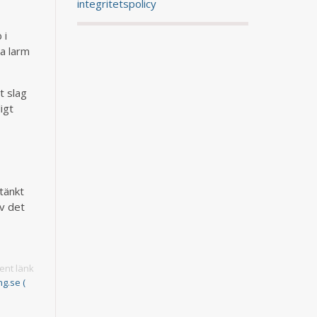
integritetspolicy
 i
a larm
t slag
igt
tänkt
av det
nt länk
ng.se (