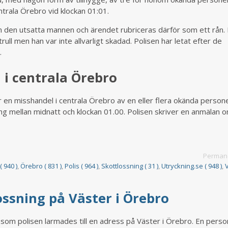
trala Örebro vid klockan 01:01.
n den utsatta mannen och ärendet rubriceras därför som ett rån.
ull men han var inte allvarligt skadad. Polisen har letat efter de
.
 i centrala Örebro
för en misshandel i centrala Örebro av en eller flera okända person
ång mellan midnatt och klockan 01.00. Polisen skriver en anmälan 
Permane
( 940 )
,
Örebro ( 831 )
,
Polis ( 964 )
,
Skottlossning ( 31 )
,
Utryckning.se ( 948 )
,
ossning på Väster i Örebro
 som polisen larmades till en adress på Väster i Örebro. En perso