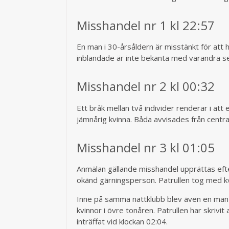
Misshandel nr 1 kl 22:57
En man i 30-årsåldern är misstänkt för att h
inblandade är inte bekanta med varandra s
Misshandel nr 2 kl 00:32
Ett bråk mellan två individer renderar i att
jämnårig kvinna. Båda avvisades från centr
Misshandel nr 3 kl 01:05
Anmälan gällande misshandel upprättas efter
okänd gärningsperson. Patrullen tog med kvi
Inne på samma nattklubb blev även en man i
kvinnor i övre tonåren. Patrullen har skrivi
inträffat vid klockan 02:04.