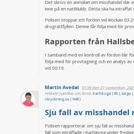
Det skrivs en anmälan om misshandel där en
inne på en nattklubb. Detta ska ha inträffat 
Polisen stoppar ett fordon vid klockan 03:29
drograttfylleri. Denne får följa med för pro
Rapporten från Hallsb
I samband med en kontroll av fordon blir för
följa med för provtagning och en analys av d
vid 00:19.
Martin Avedal
07:38
den
27 september, 202
Artikeln handlar om: Brott,
Karlskoga ( 85 )
,
large (
Utryckning.se ( 948 )
Sju fall av misshandel
Polisen rapporterar om sju fall av misshan
fall som inträffade i Karlskoga under fredag