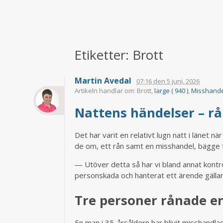
Etiketter: Brott
Martin Avedal
07:16
den
5 juni, 2026
Artikeln handlar om: Brott,
large ( 940 )
,
Misshandel
Nattens händelser – r
Det har varit en relativt lugn natt i länet
de om, ett rån samt en misshandel, bägge fa
— Utöver detta så har vi bland annat kontro
personskada och hanterat ett ärende gällan
Tre personer rånade e
En man i 35-årsåldern har blivit misshandl