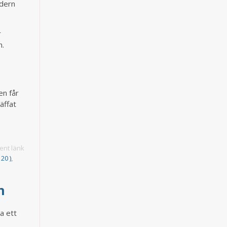
ldern
r
n.
en får
äffat
nt länk
20 )
,
en
a ett