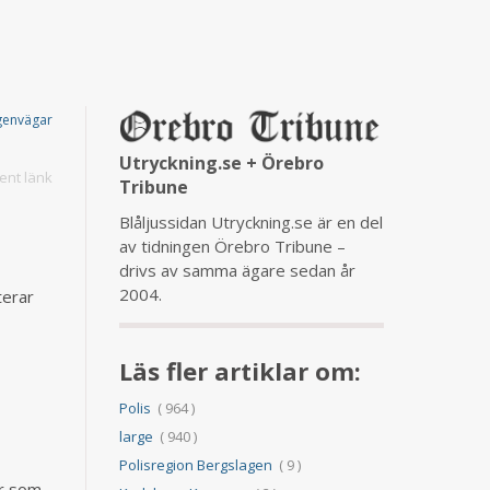
genvägar
Utryckning.se + Örebro
nt länk
Tribune
Blåljussidan Utryckning.se är en del
av tidningen Örebro Tribune –
drivs av samma ägare sedan år
2004.
terar
Läs fler artiklar om:
Polis
( 964 )
large
( 940 )
Polisregion Bergslagen
( 9 )
er som