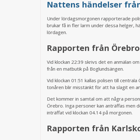
Nattens händelser från
Under lördagsmorgonen rapporterade polise
brukar få in fler larm under dessa helger
lördagen.
Rapporten från Örebro
Vid klockan 22:39 skrivs det en anmälan om s
från en matbutik på Boglundsängen.
Vid klockan 01:51 kallas polisen till centr
tonåren blir misstänkt för att ha slagit en a
Det kommer in samtal om att några persone
Örebro. Inga personer kan anträffas men de
inträffat vid klockan 04.14 på morgonen.
Rapporten från Karlsk