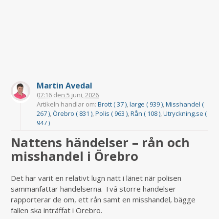
Martin Avedal
07:16
den
5 juni, 2026
Artikeln handlar om:
Brott ( 37 )
,
large ( 939 )
,
Misshandel (
267 )
,
Örebro ( 831 )
,
Polis ( 963 )
,
Rån ( 108 )
,
Utryckning.se (
947 )
Nattens händelser – rån och
misshandel i Örebro
Det har varit en relativt lugn natt i länet när polisen
sammanfattar händelserna. Två större händelser
rapporterar de om, ett rån samt en misshandel, bägge
fallen ska inträffat i Örebro.