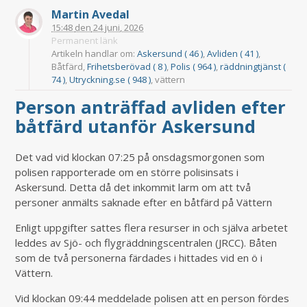
Martin Avedal
15:48
den
24 juni, 2026
Permanent länk
Artikeln handlar om:
Askersund ( 46 )
,
Avliden ( 41 )
,
Båtfärd,
Frihetsberövad ( 8 )
,
Polis ( 964 )
,
räddningtjänst (
74 )
,
Utryckning.se ( 948 )
, vättern
Person anträffad avliden efter
båtfärd utanför Askersund
Det vad vid klockan 07:25 på onsdagsmorgonen som
polisen rapporterade om en större polisinsats i
Askersund. Detta då det inkommit larm om att två
personer anmälts saknade efter en båtfärd på Vättern
Enligt uppgifter sattes flera resurser in och själva arbetet
leddes av Sjö- och flygräddningscentralen (JRCC). Båten
som de två personerna färdades i hittades vid en ö i
Vättern.
Vid klockan 09:44 meddelade polisen att en person fördes