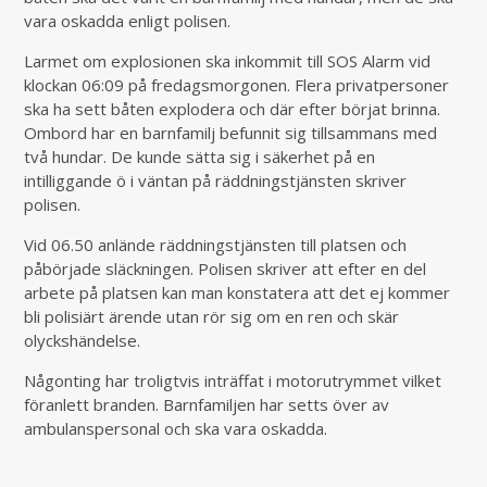
vara oskadda enligt polisen.
Larmet om explosionen ska inkommit till SOS Alarm vid
klockan 06:09 på fredagsmorgonen. Flera privatpersoner
ska ha sett båten explodera och där efter börjat brinna.
Ombord har en barnfamilj befunnit sig tillsammans med
två hundar. De kunde sätta sig i säkerhet på en
intilliggande ö i väntan på räddningstjänsten skriver
polisen.
Vid 06.50 anlände räddningstjänsten till platsen och
påbörjade släckningen. Polisen skriver att efter en del
arbete på platsen kan man konstatera att det ej kommer
bli polisiärt ärende utan rör sig om en ren och skär
olyckshändelse.
Någonting har troligtvis inträffat i motorutrymmet vilket
föranlett branden. Barnfamiljen har setts över av
ambulanspersonal och ska vara oskadda.