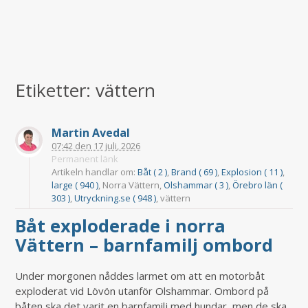
Etiketter: vättern
Martin Avedal
07:42
den
17 juli, 2026
Permanent länk
Artikeln handlar om:
Båt ( 2 )
,
Brand ( 69 )
,
Explosion ( 11 )
,
large ( 940 )
, Norra Vättern,
Olshammar ( 3 )
,
Örebro län (
303 )
,
Utryckning.se ( 948 )
, vättern
Båt exploderade i norra
Vättern – barnfamilj ombord
Under morgonen nåddes larmet om att en motorbåt
exploderat vid Lövön utanför Olshammar. Ombord på
båten ska det varit en barnfamilj med hundar, men de ska