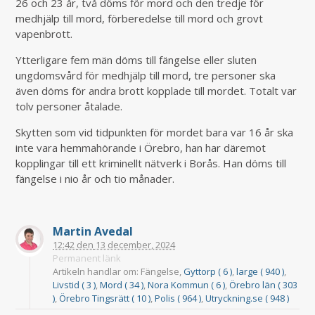
26 och 23 år, två döms för mord och den tredje för
medhjälp till mord, förberedelse till mord och grovt
vapenbrott.
Ytterligare fem män döms till fängelse eller sluten
ungdomsvård för medhjälp till mord, tre personer ska
även döms för andra brott kopplade till mordet. Totalt var
tolv personer åtalade.
Skytten som vid tidpunkten för mordet bara var 16 år ska
inte vara hemmahörande i Örebro, han har däremot
kopplingar till ett kriminellt nätverk i Borås. Han döms till
fängelse i nio år och tio månader.
Martin Avedal
12:42
den
13 december, 2024
Permanent länk
Artikeln handlar om: Fängelse,
Gyttorp ( 6 )
,
large ( 940 )
,
Livstid ( 3 )
,
Mord ( 34 )
,
Nora Kommun ( 6 )
,
Örebro län ( 303
)
,
Örebro Tingsrätt ( 10 )
,
Polis ( 964 )
,
Utryckning.se ( 948 )