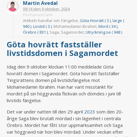
Martin Avedal
09:14
den
9 oktober, 2024
Permanent länk
Artikeln handlar om: Fängelse,
Göta Hovrätt ( 3 )
,
large (
940 )
,
Livstid ( 3 )
, Mohamedamin Ibrahim,
Mord ( 34 )
,
Örebro ( 831 )
, Saga, Sagamordet,
Utryckning.se ( 948 )
Göta hovrätt fastställer
livstidsdomen i Sagamordet
Idag den 9 oktober klockan 11:00 meddelade Göta
hovrätt domen i Sagamordet. Göta hovrätt fastställer
Tingsrättens domen på livstidsfängelse mot
Mohamedamin Ibrahim. Han har varit misstänkt för
mordet på sin höggravida flickvän och dömdes i juni till
livstids fängelse.
Det var under natten till den 29 april
2023
som den 20-
årige Saga blev brutalt mördad i sin lägenhet i centrala
Örebro. Mordet har fått stor uppmärksamhet och Saga
var höggravid när hon blev mördad. Under veckan efter