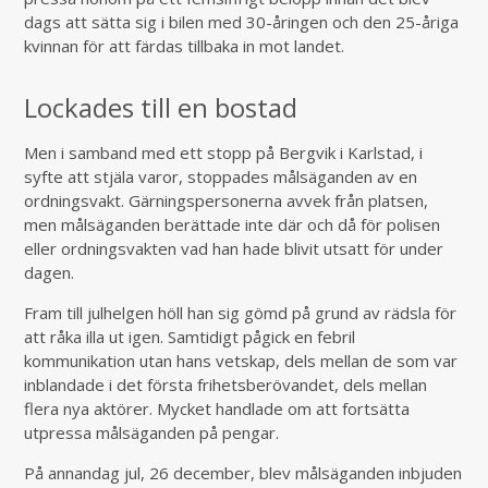
dags att sätta sig i bilen med 30-åringen och den 25-åriga
kvinnan för att färdas tillbaka in mot landet.
Lockades till en bostad
Men i samband med ett stopp på Bergvik i Karlstad, i
syfte att stjäla varor, stoppades målsäganden av en
ordningsvakt. Gärningspersonerna avvek från platsen,
men målsäganden berättade inte där och då för polisen
eller ordningsvakten vad han hade blivit utsatt för under
dagen.
Fram till julhelgen höll han sig gömd på grund av rädsla för
att råka illa ut igen. Samtidigt pågick en febril
kommunikation utan hans vetskap, dels mellan de som var
inblandade i det första frihetsberövandet, dels mellan
flera nya aktörer. Mycket handlade om att fortsätta
utpressa målsäganden på pengar.
På annandag jul, 26 december, blev målsäganden inbjuden