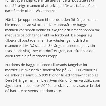
för att spela biljard. När de återvände till bostaden ska
den 56-årige mannen blivit anklagad för att tafsat på en
närstående till de två vännerna.
Här börjar upprinnelsen till mordet, den 56-årige mannen
blir misshandlad så att blodvite uppstår. De bägge
männen kör sedan denne till skogen och lämnar honom där
medvetslös och tänder eld på fordonet. De beger sig
tillbaka till bostaden men återvänder igen och hittar
mannen vid liv. Då ska den 34-årige mannen tagit av sin
träsko och slagit ner mordoffret igen, där efter ska de
även tänt eld på mannens kropp.
Nu döms de bägge männen till livstids fängelse för
mordet. De ska betala skadestånd på 220 000 kronor till
de anhöriga samt 635 939 kronor till ett försäkringsbolag.
Den 34-årige mannen blev även dömd för en våldtäkt som
ägde rum i december 2022, han ska även utvisas ur landet
då han inte är svensk medborgare.