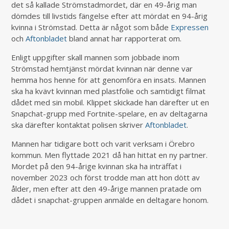
det så kallade Strömstadmordet, där en 49-årig man
dömdes till livstids fängelse efter att mördat en 94-årig
kvinna i Strömstad. Detta är något som både
Expressen
och
Aftonbladet
bland annat har rapporterat om.
Enligt uppgifter skall mannen som jobbade inom
Strömstad hemtjänst mördat kvinnan när denne var
hemma hos henne för att genomföra en insats. Mannen
ska ha kvävt kvinnan med plastfolie och samtidigt filmat
dådet med sin mobil. Klippet skickade han därefter ut en
Snapchat-grupp med Fortnite-spelare, en av deltagarna
ska därefter kontaktat polisen skriver
Aftonbladet
.
Mannen har tidigare bott och varit verksam i Örebro
kommun. Men flyttade 2021 då han hittat en ny partner.
Mordet på den 94-årige kvinnan ska ha inträffat i
november 2023 och först trodde man att hon dött av
ålder, men efter att den 49-årige mannen pratade om
dådet i snapchat-gruppen anmälde en deltagare honom.