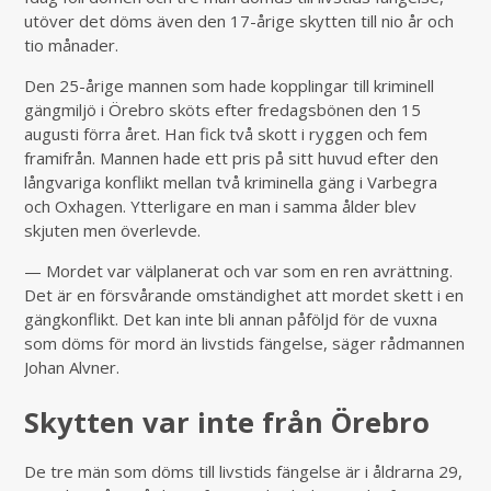
utöver det döms även den 17-årige skytten till nio år och
tio månader.
Den 25-årige mannen som hade kopplingar till kriminell
gängmiljö i Örebro sköts efter fredagsbönen den 15
augusti förra året. Han fick två skott i ryggen och fem
framifrån. Mannen hade ett pris på sitt huvud efter den
långvariga konflikt mellan två kriminella gäng i Varbegra
och Oxhagen. Ytterligare en man i samma ålder blev
skjuten men överlevde.
— Mordet var välplanerat och var som en ren avrättning.
Det är en försvårande omständighet att mordet skett i en
gängkonflikt. Det kan inte bli annan påföljd för de vuxna
som döms för mord än livstids fängelse, säger rådmannen
Johan Alvner.
Skytten var inte från Örebro
De tre män som döms till livstids fängelse är i åldrarna 29,