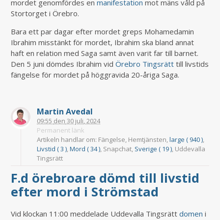
mordet genomfördes en
manifestation
mot mäns våld på
Stortorget i Örebro.
Bara ett par dagar efter mordet greps Mohamedamin
Ibrahim misstänkt för mordet, Ibrahim ska bland annat
haft en relation med Saga samt även varit far till barnet.
Den 5 juni dömdes Ibrahim vid
Örebro Tingsrätt
till livstids
fängelse för mordet på höggravida 20-åriga Saga.
Martin Avedal
09:55
den
30 juli, 2024
Permanent länk
Artikeln handlar om: Fängelse, Hemtjänsten,
large ( 940 )
,
Livstid ( 3 )
,
Mord ( 34 )
, Snapchat,
Sverige ( 19 )
, Uddevalla
Tingsrätt
F.d örebroare dömd till livstid
efter mord i Strömstad
Vid klockan 11:00 meddelade Uddevalla Tingsrätt
domen
i