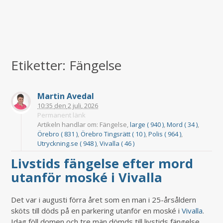
Etiketter: Fängelse
Martin Avedal
10:35
den
2 juli, 2026
Permanent länk
Artikeln handlar om: Fängelse,
large ( 940 )
,
Mord ( 34 )
,
Örebro ( 831 )
,
Örebro Tingsrätt ( 10 )
,
Polis ( 964 )
,
Utryckning.se ( 948 )
,
Vivalla ( 46 )
Livstids fängelse efter mord
utanför moské i Vivalla
Det var i augusti förra året som en man i 25-årsåldern
sköts till döds på en parkering utanför en moské i
Vivalla
.
Idag föll domen och tre män dömds till livstids fängelse,