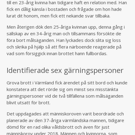
till en 23-årig kvinna han tidigare haft en relation med. Han
fick en dålig känsla i bostaden och frågade om hon hade
lurat dit honom, men fick ett nekande svar tillbaka.
Men återigen dök den 25-åriga kvinnan upp, denna gång i
sällskap av en 34-årig man och tillsammans försökte de
föra bort målsäganden. Han lyckades dock slita sig loss
och skrika på hjälp så att flera närboende reagerade på
vad som försiggick innan brottet hann fullbordas.
Identifierade sex gärningspersoner
Grova brott i Värmland fick ärendet på sitt bord och kunde
konstatera att det rörde sig om minst sex misstänkta
gärningspersoner vid de två tillfällena som målsäganden
blivit utsatt för brott.
Det uppdagades att människoroven varit beordrade och
planerade av den 37-åriga värmländska mannen, tidigare
dömd för en rad olika våldsbrott och även för just
människorov under 2018. Männen och kvinnorna, som