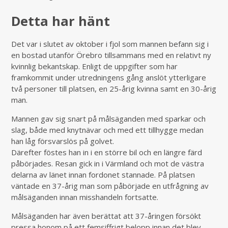
Detta har hänt
Det var i slutet av oktober i fjol som mannen befann sig i
en bostad utanför Örebro tillsammans med en relativt ny
kvinnlig bekantskap. Enligt de uppgifter som har
framkommit under utredningens gång anslöt ytterligare
två personer till platsen, en 25-årig kvinna samt en 30-årig
man.
Mannen gav sig snart på målsäganden med sparkar och
slag, både med knytnävar och med ett tillhygge medan
han låg försvarslös på golvet.
Därefter föstes han in i en större bil och en längre färd
påbörjades. Resan gick in i Värmland och mot de västra
delarna av länet innan fordonet stannade. På platsen
väntade en 37-årig man som påbörjade en utfrågning av
målsäganden innan misshandeln fortsatte.
Målsäganden har även berättat att 37-åringen försökt
pressa honom på ett femsiffrigt belopp innan det blev