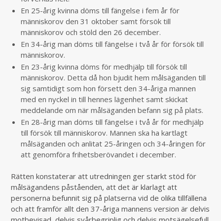
En 25-årig kvinna döms till fängelse i fem år för
människorov den 31 oktober samt försök till
människorov och stöld den 26 december.
En 34-årig man döms till fängelse i två år för försök till
människorov.
En 23-årig kvinna döms för medhjälp till försök till
människorov. Detta då hon bjudit hem målsäganden till
sig samtidigt som hon försett den 34-åriga mannen
med en nyckel in till hennes lägenhet samt skickat
meddelande om när målsäganden befann sig på plats.
En 28-årig man döms till fängelse i två år för medhjälp
till försök till människorov. Mannen ska ha kartlagt
målsäganden och anlitat 25-åringen och 34-åringen för
att genomföra frihetsberövandet i december.
Rätten konstaterar att utredningen ger starkt stöd för
målsägandens påståenden, att det är klarlagt att
personerna befunnit sig på platserna vid de olika tillfällena
och att framför allt den 37-åriga mannens version är delvis
motbevisad, delvis svårbegriplig och delvis motsägelsefull