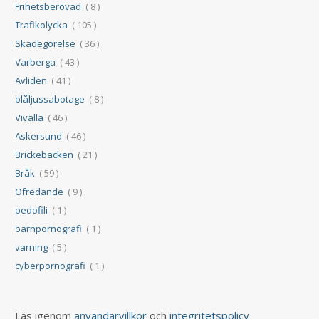
Frihetsberövad
( 8 )
Trafikolycka
( 105 )
Skadegörelse
( 36 )
Varberga
( 43 )
Avliden
( 41 )
blåljussabotage
( 8 )
Vivalla
( 46 )
Askersund
( 46 )
Brickebacken
( 21 )
Bråk
( 59 )
Ofredande
( 9 )
pedofili
( 1 )
barnpornografi
( 1 )
varning
( 5 )
cyberpornografi
( 1 )
Läs igenom
användarvillkor
och
integritetspolicy