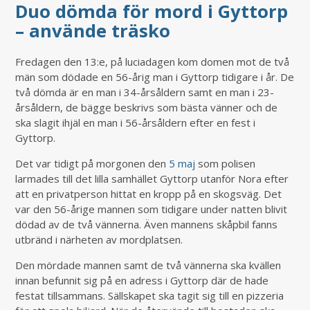
Duo dömda för mord i Gyttorp
– använde träsko
Fredagen den 13:e, på luciadagen kom domen mot de två
män som dödade en 56-årig man i Gyttorp tidigare i år. De
två dömda är en man i 34-årsåldern samt en man i 23-
årsåldern, de bägge beskrivs som bästa vänner och de
ska slagit ihjäl en man i 56-årsåldern efter en fest i
Gyttorp.
Det var tidigt på morgonen den
5 maj
som polisen
larmades till det lilla samhället Gyttorp utanför Nora efter
att en privatperson hittat en kropp på en skogsväg. Det
var den 56-årige mannen som tidigare under natten blivit
dödad av de två vännerna. Även mannens skåpbil fanns
utbränd i närheten av mordplatsen.
Den mördade mannen samt de två vännerna ska kvällen
innan befunnit sig på en adress i Gyttorp där de hade
festat tillsammans. Sällskapet ska tagit sig till en pizzeria