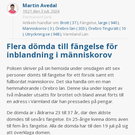
Martin Avedal
19:21
den
3 juli, 2024
Permanent länk
Artikeln handlar om:
Brott ( 37 )
, Fängelse,
large ( 940 )
,
Människorov ( 3 )
,
Örebro län ( 303 )
,
Örebro Tingsrätt ( 10
)
,
Utryckning.se ( 948 )
, Värmland Län
Flera dömda till fängelse för
inblandning i människorov
Polisen skriver på sin hemsida under onsdagen att sex
personer dömts till fängelse för ett försök samt ett
fullbordat människorov. Det ska handla om en man
hemmahörande i Örebro län. Denne ska under loppet av
två månader utsatts för brottet och bland annat förts till
en adress i Värmland där han pressades på pengar.
De dömda är i åldrarna 23 till 37 år, där den äldste
dömdes till sexårs fängelse. En 25-årige kvinna döms även
till fem års fängelse. Alla de dömda har till den 19 juli på sig
att överklaga domen.