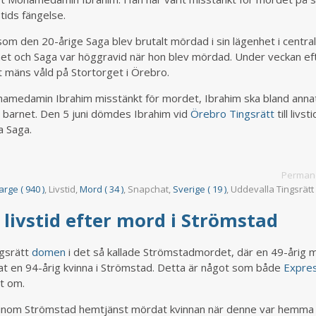
stids fängelse.
om den 20-årige Saga blev brutalt mördad i sin lägenhet i centra
et och Saga var höggravid när hon blev mördad. Under veckan ef
 mäns våld på Stortorget i Örebro.
amedamin Ibrahim misstänkt för mordet, Ibrahim ska bland annat
ll barnet. Den 5 juni dömdes Ibrahim vid
Örebro Tingsrätt
till livst
a Saga.
Permane
large ( 940 )
, Livstid,
Mord ( 34 )
, Snapchat,
Sverige ( 19 )
, Uddevalla Tingsrät
 livstid efter mord i Strömstad
ngsrätt
domen
i det så kallade Strömstadmordet, där en 49-årig 
rdat en 94-årig kvinna i Strömstad. Detta är något som både
Expre
t om.
e inom Strömstad hemtjänst mördat kvinnan när denne var hemma