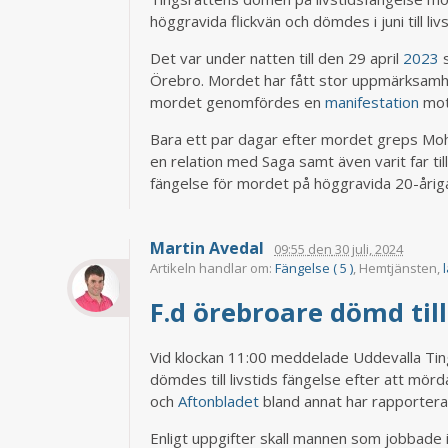
höggravida flickvän och dömdes i juni till liv
Det var under natten till den 29 april
2023
s
Örebro. Mordet har fått stor uppmärksamh
mordet genomfördes en
manifestation
mot
Bara ett par dagar efter mordet greps Moh
en relation med Saga samt även varit far ti
fängelse för mordet på höggravida 20-årig
Martin Avedal
09:55
den
30 juli, 2024
Artikeln handlar om:
Fängelse ( 5 )
, Hemtjänsten,
F.d örebroare dömd till
Vid klockan 11:00 meddelade Uddevalla Ti
dömdes till livstids fängelse efter att mö
och
Aftonbladet
bland annat har rapportera
Enligt uppgifter skall mannen som jobbad