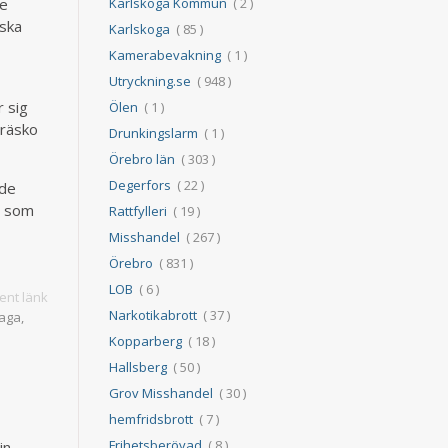
Karlskoga Kommun
( 2 )
de
 ska
Karlskoga
( 85 )
Kamerabevakning
( 1 )
Utryckning.se
( 948 )
 sig
Ölen
( 1 )
träsko
Drunkingslarm
( 1 )
Örebro län
( 303 )
Degerfors
( 22 )
 de
t som
Rattfylleri
( 19 )
Misshandel
( 267 )
Örebro
( 831 )
LOB
( 6 )
nt länk
Narkotikabrott
( 37 )
Saga,
Kopparberg
( 18 )
Hallsberg
( 50 )
Grov Misshandel
( 30 )
hemfridsbrott
( 7 )
Frihetsberövad
( 8 )
in