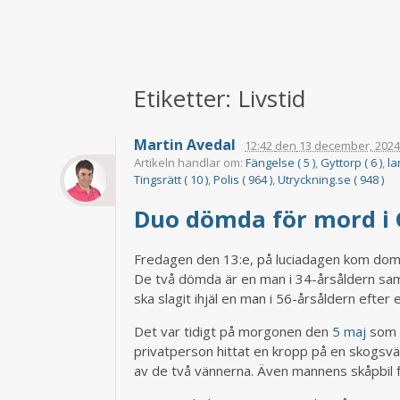
Etiketter: Livstid
Martin Avedal
12:42
den
13 december, 202
Artikeln handlar om:
Fängelse ( 5 )
,
Gyttorp ( 6 )
,
la
Tingsrätt ( 10 )
,
Polis ( 964 )
,
Utryckning.se ( 948 )
Duo dömda för mord i 
Fredagen den 13:e, på luciadagen kom dome
De två dömda är en man i 34-årsåldern sam
ska slagit ihjäl en man i 56-årsåldern efter 
Det var tidigt på morgonen den
5 maj
som p
privatperson hittat en kropp på en skogsvä
av de två vännerna. Även mannens skåpbil 