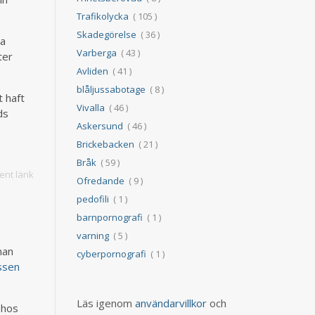
Trafikolycka
( 105 )
Skadegörelse
( 36 )
la
Varberga
( 43 )
ter
Avliden
( 41 )
blåljussabotage
( 8 )
 haft
Vivalla
( 46 )
ids
Askersund
( 46 )
Brickebacken
( 21 )
Bråk
( 59 )
nt länk
Ofredande
( 9 )
t
pedofili
( 1 )
barnpornografi
( 1 )
varning
( 5 )
man
cyberpornografi
( 1 )
ssen
Läs igenom
användarvillkor
och
 hos