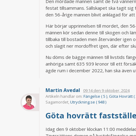
Den mördade mannen samt de två vännerna s
festat tillsammans. Sällskapet ska tagit sig t
den 56-årige mannen blivit anklagad för att 
Här börjar upprinnelsen till mordet, den 5
männen kör sedan denne till skogen och lä
tillbaka till bostaden men återvänder igen o
och slagit ner mordoffret igen, där efter s
Nu döms de bägge männen till livstids fäng
anhöriga samt 635 939 kronor till ett för
ägde rum i december 2022, han ska även ut
Martin Avedal
09:14
den
9 oktober, 2024
Artikeln handlar om:
Fängelse ( 5 )
,
Göta Hovrätt ( 
Sagamordet,
Utryckning.se ( 948 )
Göta hovrätt fastställ
Idag den 9 oktober klockan 11:00 meddelad
Tingsrättens domen på livstidsfängelse mo