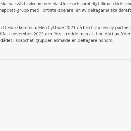
ska ha kvävt kvinnan med plastfolie och samtidigt filmat dådet m
 Snapchat-grupp med Fortnite-spelare, en av deltagarna ska däref
 i Örebro kommun. Men flyttade 2021 då han hittat en ny partner
äffat i november 2023 och först trodde man att hon dött av ålde
 dådet i snapchat-gruppen anmälde en deltagare honom.