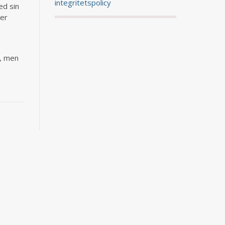
integritetspolicy
ed sin
ter
.
r, men