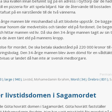
ka kvällen innan befunnit sig på en adress i Gyttorp där de ha
ill en pizzeria för att spela biljard. När de återvände till bostaden
tafsat på en närstående till de två vännerna.
6-årige mannen blir misshandlad så att blodvite uppstår. De bägge
mnar honom där medvetslös och tänder eld på fordonet. De beger
ch hittar mannen vid liv. Då ska den 34-årige mannen tagit av sin 
ka de även tänt eld på mannens kropp.
else för mordet. De ska betala skadestånd på 220 000 kronor till
säkringsbolag. Den 34-årige mannen blev även dömd för en våldtäk
visas ur landet då han inte är svensk medborgare.
Permane
3 )
,
large ( 940 )
, Livstid, Mohamedamin Ibrahim,
Mord ( 34 )
,
Örebro ( 831 )
, 
er livstidsdomen i Sagamordet
e Göta hovrätt domen i Sagamordet. Göta hovrätt fastställer
t Mohamedamin Ibrahim. Han har varit misstänkt för mordet på s