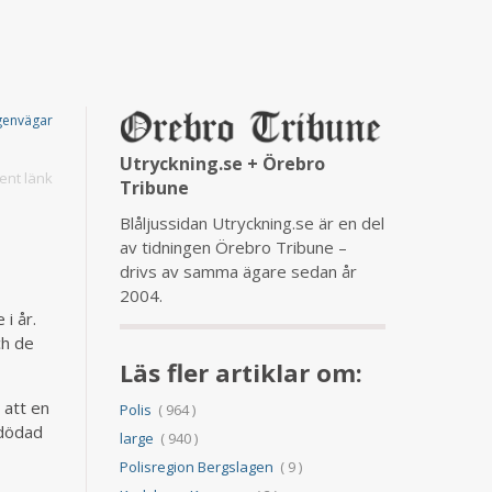
genvägar
Utryckning.se + Örebro
nt länk
Tribune
Blåljussidan Utryckning.se är en del
av tidningen Örebro Tribune –
drivs av samma ägare sedan år
2004.
i år.
ch de
Läs fler artiklar om:
 att en
Polis
( 964 )
 dödad
large
( 940 )
Polisregion Bergslagen
( 9 )