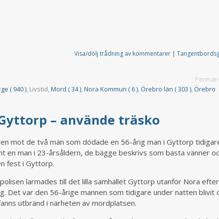
Visa/dölj trådning av kommentarer
|
Tangentbords
Permane
4
rge ( 940 )
, Livstid,
Mord ( 34 )
,
Nora Kommun ( 6 )
,
Örebro län ( 303 )
,
Örebro
Gyttorp – använde träsko
n mot de två män som dödade en 56-årig man i Gyttorp tidigare 
t en man i 23-årsåldern, de bägge beskrivs som bästa vänner o
en fest i Gyttorp.
olisen larmades till det lilla samhället Gyttorp utanför Nora efter
g. Det var den 56-årige mannen som tidigare under natten blivit
fanns utbränd i närheten av mordplatsen.