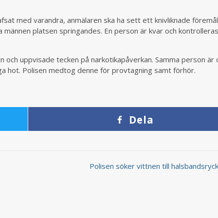
jafsat med varandra, anmälaren ska ha sett ett knivliknade föremål
ra männen platsen springandes. En person är kvar och kontrollera
rn och uppvisade tecken på narkotikapåverkan. Samma person är 
ga hot. Polisen medtog denne för provtagning samt förhör.
Dela
Polisen söker vittnen till halsbandsry