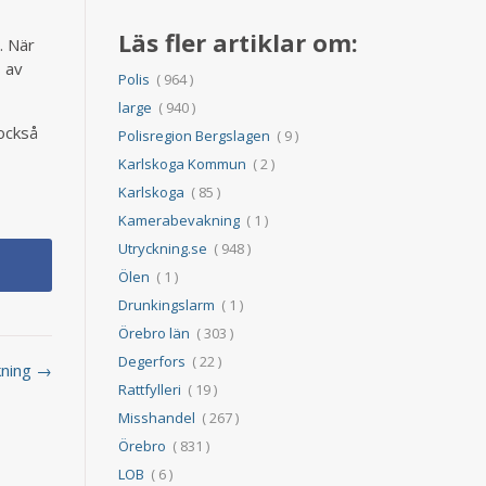
Läs fler artiklar om:
. När
s av
Polis
( 964 )
large
( 940 )
också
Polisregion Bergslagen
( 9 )
Karlskoga Kommun
( 2 )
Karlskoga
( 85 )
Kamerabevakning
( 1 )
Utryckning.se
( 948 )
Ölen
( 1 )
Drunkingslarm
( 1 )
Örebro län
( 303 )
Degerfors
( 22 )
ckning →
Rattfylleri
( 19 )
Misshandel
( 267 )
Örebro
( 831 )
LOB
( 6 )