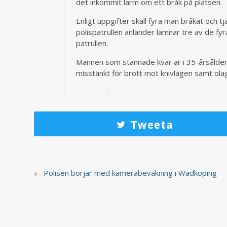
det inkommit larm om ett bråk på platsen.
Enligt uppgifter skall fyra män bråkat och t
polispatrullen anländer lämnar tre av de fy
patrullen.
Mannen som stannade kvar är i 35-årsålde
misstänkt för brott mot knivlagen samt ola
Tweeta
← Polisen börjar med kamerabevakning i Wadköping