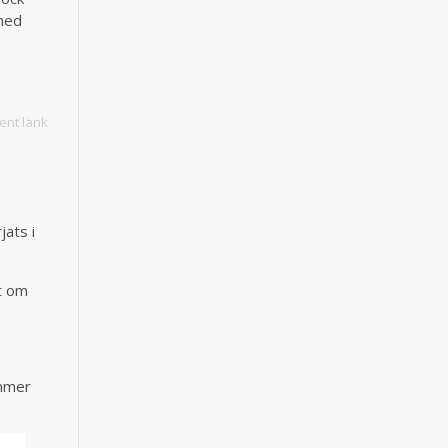
 med
nt länk
jats i
t om
.
ommer