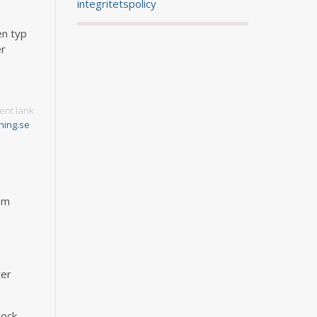
integritetspolicy
en typ
er
nt länk
ning.se
om
r
ter
dock