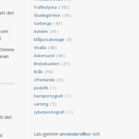
Trafikolycka
( 105 )
att det
Skadegörelse
( 36 )
Varberga
( 43 )
ssen
Avliden
( 41 )
.
blåljussabotage
( 8 )
Vivalla
( 46 )
. Denne
Askersund
( 46 )
innan
Brickebacken
( 21 )
Bråk
( 59 )
Ofredande
( 9 )
nt länk
pedofili
( 1 )
barnpornografi
( 1 )
varning
( 5 )
cyberpornografi
( 1 )
tt det
Läs igenom
användarvillkor
och
it