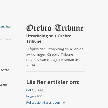
genvägar
Utryckning.se + Örebro
nt länk
Tribune
Blåljussidan Utryckning.se är en del
av tidningen Örebro Tribune –
drivs av samma ägare sedan år
2004.
 Detta
Läs fler artiklar om:
atsen
Polis
( 964 )
large
( 940 )
r
Polisregion Bergslagen
( 9 )