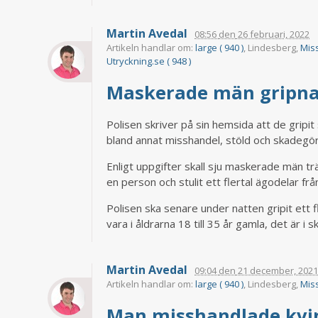
Martin Avedal
08:56
den
26 februari, 2022
Artikeln handlar om:
large ( 940 )
, Lindesberg,
Miss
Utryckning.se ( 948 )
Maskerade män gripna 
Polisen skriver på sin hemsida att de gripit 
bland annat misshandel, stöld och skadegör
Enligt uppgifter skall sju maskerade män tr
en person och stulit ett flertal ägodelar f
Polisen ska senare under natten gripit ett
vara i åldrarna 18 till 35 år gamla, det är i
Martin Avedal
09:04
den
21 december, 202
Artikeln handlar om:
large ( 940 )
, Lindesberg,
Miss
Man misshandlade kvi