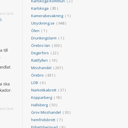
Karlskoga Kommun
( 2 )
Karlskoga
( 85 )
nt länk
Kamerabevakning
( 1 )
)
,
Utryckning.se
( 948 )
Ölen
( 1 )
Drunkingslarm
( 1 )
Örebro län
( 303 )
 till
Degerfors
( 22 )
.
Rattfylleri
( 19 )
andlat
Misshandel
( 267 )
Örebro
( 831 )
LOB
( 6 )
a ska
skador.
Narkotikabrott
( 37 )
Kopparberg
( 18 )
Hallsberg
( 50 )
nt länk
Grov Misshandel
( 30 )
hemfridsbrott
( 7 )
Frihetsberövad
( 8 )