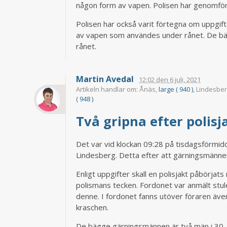
någon form av vapen. Polisen har genomför
Polisen har också varit förtegna om uppgift
av vapen som användes under rånet. De bäg
rånet.
Martin Avedal
12:02
den
6 juli, 2021
Artikeln handlar om: Ånäs,
large ( 940 )
, Lindesbe
( 948 )
Två gripna efter polis
Det var vid klockan 09:28 på tisdagsförmi
Lindesberg. Detta efter att gärningsmännen
Enligt uppgifter skall en polisjakt påbörjat
polismans tecken. Fordonet var anmält stule
denne. I fordonet fanns utöver föraren äv
kraschen.
De bägge gärningsmännen är två män i 30-år