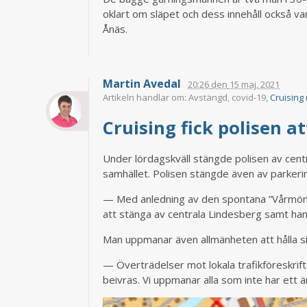
oklart om släpet och dess innehåll också v
Ånäs.
Martin Avedal
20:26
den
15 maj, 2021
Artikeln handlar om: Avstängd, covid-19,
Cruising (
Cruising fick polisen 
Under lördagskväll stängde polisen av centr
samhället. Polisen stängde även av parkeri
— Med anledning av den spontana ”Vårmönst
att stänga av centrala Lindesberg samt hand
Man uppmanar även allmänheten att hålla si
— Överträdelser mot lokala trafikföreskrif
beivras. Vi uppmanar alla som inte har ett ä