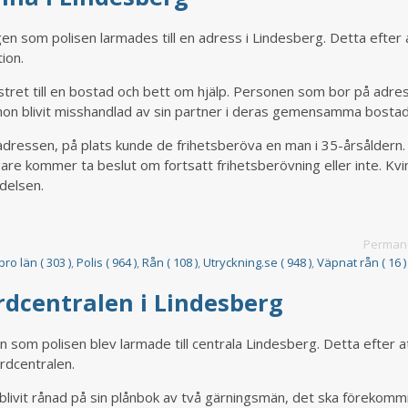
en som polisen larmades till en adress i Lindesberg. Detta efter 
ion.
önstret till en bostad och bett om hjälp. Personen som bor på adre
hon blivit misshandlad av sin partner i deras gemensamma bostad
lla adressen, på plats kunde de frihetsberöva en man i 35-årsåldern
agare kommer ta beslut om fortsatt frihetsberövning eller inte. Kv
delsen.
Permane
ro län ( 303 )
,
Polis ( 964 )
,
Rån ( 108 )
,
Utryckning.se ( 948 )
,
Väpnat rån ( 16 )
rdcentralen i Lindesberg
n som polisen blev larmade till centrala Lindesberg. Detta efter a
rdcentralen.
n blivit rånad på sin plånbok av två gärningsmän, det ska förekomm