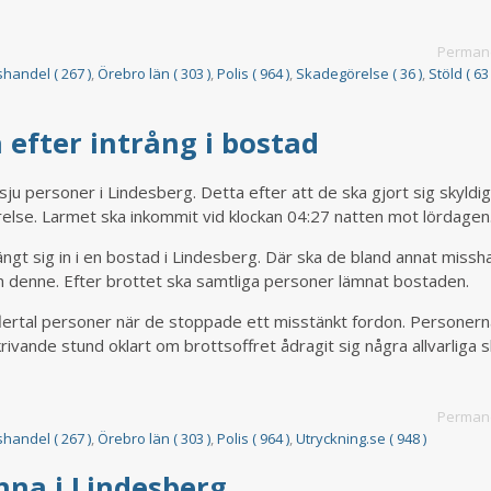
Permane
handel ( 267 )
,
Örebro län ( 303 )
,
Polis ( 964 )
,
Skadegörelse ( 36 )
,
Stöld ( 63 
efter intrång i bostad
sju personer i Lindesberg. Detta efter att de ska gjort sig skyldiga
else. Larmet ska inkommit vid klockan 04:27 natten mot lördagen
ängt sig in i en bostad i Lindesberg. Där ska de bland annat missh
rån denne. Efter brottet ska samtliga personer lämnat bostaden.
 flertal personer när de stoppade ett misstänkt fordon. Personern
 skrivande stund oklart om brottsoffret ådragit sig några allvarliga 
Permane
1
handel ( 267 )
,
Örebro län ( 303 )
,
Polis ( 964 )
,
Utryckning.se ( 948 )
nna i Lindesberg