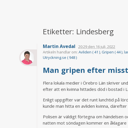
Etiketter: Lindesberg
Martin Avedal
20:29
den
16 juli, 2022
Artikeln handlar om:
Avliden ( 41 )
,
Gripen ( 44 )
,
la
Utryckning.se ( 948 )
Man gripen efter miss
Flera lokala medier i Örebro Län skriver un
efter att en kvinna hittades död i bostad i 
Enligt uppgifter var det runt lunchtid på lö
kunde man hitta en avliden kvinna, därefter
Polisen är väldigt förtegna om händelsen oc
natten mot söndagen kommer en åklagare ta