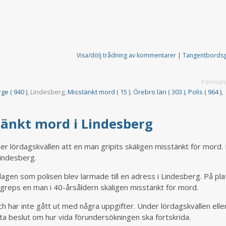
Visa/dölj trådning av kommentarer
|
Tangentbords
Permane
rge ( 940 )
, Lindesberg,
Misstänkt mord ( 15 )
,
Örebro län ( 303 )
,
Polis ( 964 )
,
tänkt mord i Lindesberg
der lördagskvällen att en man gripits skäligen misstänkt för mord.
Lindesberg.
rdagen som polisen blev larmade till en adress i Lindesberg. På pl
 greps en man i 40-årsåldern skäligen misstänkt för mord.
h har inte gått ut med några uppgifter. Under lördagskvällen elle
 beslut om hur vida förundersökningen ska fortskrida.