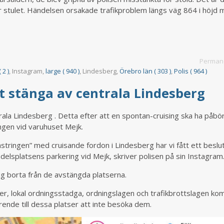
ar stulet. Händelsen orsakade trafikproblem längs väg 864 i höjd
Permane
 2 )
, Instagram,
large ( 940 )
, Lindesberg,
Örebro län ( 303 )
,
Polis ( 964 )
att stänga av centrala Lindesberg
ala Lindesberg . Detta efter att en spontan-cruising ska ha påbör
ngen vid varuhuset Mejk.
ringen” med cruisande fordon i Lindesberg har vi fått ett beslu
elsplatsens parkering vid Mejk, skriver polisen på sin Instagram
g borta från de avstängda platserna.
ter, lokal ordningsstadga, ordningslagen och trafikbrottslagen k
rende till dessa platser att inte besöka dem.