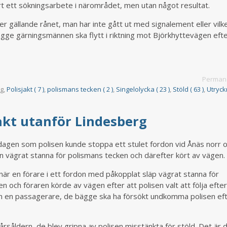
t ett sökningsarbete i närområdet, men utan något resultat.
er gällande rånet, man har inte gått ut med signalement eller vilk
ge gärningsmännen ska flytt i riktning mot Björkhyttevägen eft
Permane
rg,
Polisjakt ( 7 )
,
polismans tecken ( 2 )
,
Singelolycka ( 23 )
,
Stöld ( 63 )
,
Utryck
jakt utanför Lindesberg
ddagen som polisen kunde stoppa ett stulet fordon vid Ånäs norr 
 vägrat stanna för polismans tecken och därefter kört av vägen.
s när en förare i ett fordon med påkopplat släp vägrat stanna för
n och föraren körde av vägen efter att polisen valt att följa efte
en en passagerare, de bägge ska ha försökt undkomma polisen ef
såldern, de blev gripna av polisen misstänkta för stöld. Det är 