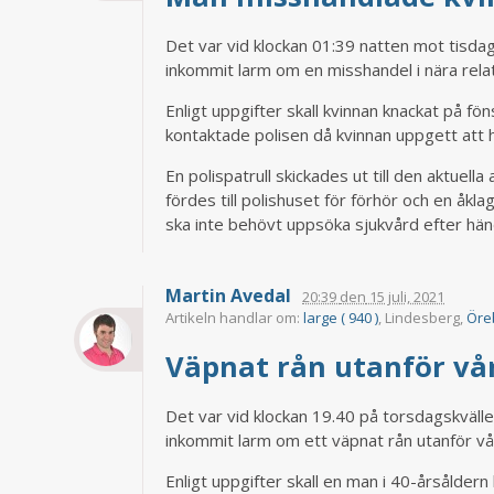
Det var vid klockan 01:39 natten mot tisdag
inkommit larm om en misshandel i nära relat
Enligt uppgifter skall kvinnan knackat på f
kontaktade polisen då kvinnan uppgett att 
En polispatrull skickades ut till den aktue
fördes till polishuset för förhör och en åkl
ska inte behövt uppsöka sjukvård efter hän
Martin Avedal
20:39
den
15 juli, 2021
Artikeln handlar om:
large ( 940 )
, Lindesberg,
Öreb
Väpnat rån utanför vå
Det var vid klockan 19.40 på torsdagskvälle
inkommit larm om ett väpnat rån utanför vå
Enligt uppgifter skall en man i 40-årsålder