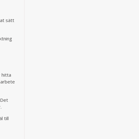
at sätt
ktning
.
 hitta
sarbete
 Det
.
 till