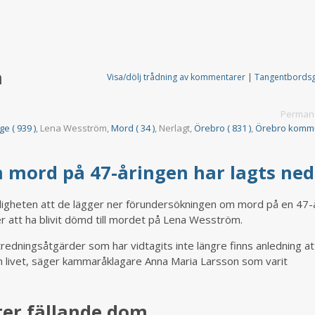
m
Visa/dölj trådning av kommentarer
|
Tangentbords
Permane
ge ( 939 )
, Lena Wesström,
Mord ( 34 )
, Nerlagt,
Örebro ( 831 )
,
Örebro kommun
 mord på 47-åringen har lagts ne
gheten att de lägger ner förundersökningen om mord på en 47-
 att ha blivit dömd till mordet på Lena Wesström.
tredningsåtgärder som har vidtagits inte längre finns anledning at
n livet, säger kammaråklagare Anna Maria Larsson som varit
ter fällande dom