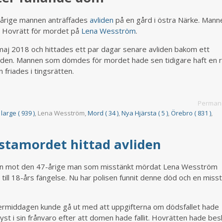
-årige mannen anträffades
avliden
på en gård i östra Närke. Mann
ta Hovrätt för mordet på
Lena Wesström
.
maj 2018 och hittades ett par dagar senare avliden bakom ett
taden. Mannen som dömdes för mordet hade sen tidigare haft en r
riades i tingsrätten.
Permane
,
large ( 939 )
, Lena Wesström,
Mord ( 34 )
,
Nya Hjärsta ( 5 )
,
Örebro ( 831 )
,
stamordet hittad avliden
n mot den 47-årige man som misstänkt mördat Lena Wesström
ll 18-års fängelse. Nu har polisen funnit denne död och en misst
rmiddagen kunde gå ut med att uppgifterna om dödsfallet hade
t i sin frånvaro efter att domen hade fallit. Hovrätten hade bes