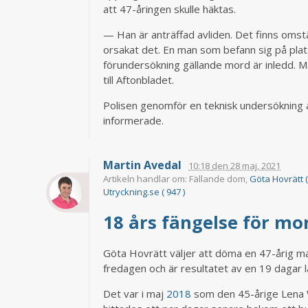
att 47-åringen skulle häktas.
— Han är anträffad avliden. Det finns omst
orsakat det. En man som befann sig på pla
förundersökning gällande mord är inledd.
till Aftonbladet.
Polisen genomför en teknisk undersökning a
informerade.
Martin Avedal
10:18
den
28 maj, 2021
Artikeln handlar om: Fällande dom,
Göta Hovrätt ( 
Utryckning.se ( 947 )
18 års fängelse för m
Göta Hovrätt väljer att döma en 47-årig m
fredagen och är resultatet av en 19 dagar 
Det var i maj
2018
som den 45-årige Lena W