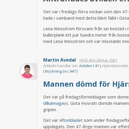
Det var i fredags förra veckan som den 47
hade i samband med detta blivit fälld i Gö
Lena Wesström försvann från sin bostad i 
bullerplank ett par hundra meter från bos
med Lena Wesström och var misstänkt men f
Martin Avedal
14:32
den
28 maj, 2021
Artikeln handlar om:
Avliden ( 41 )
, Hjärstamordet
Utryckning.se ( 947 )
Mannen dömd för Hjär
Det var på fredagsförmiddagen som dome
tillkännagavs
. Göta Hovrätt dömde mannen ti
gripen.
Det var
Aftonbladet
som under fredagsefte
uppdagats. Den 47-årige mannen var efterlys