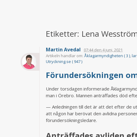
Etiketter: Lena Wesströ
Martin Avedal
07:44
den
4 juni, 2021
Artikeln handlar om:
Åklagarmyndigheten ( 3 )
,
lar
Utryckning.se ( 947 )
Förundersökningen om
Under torsdagen informerade Åklagarmyndi
man i Örebro. Mannen anträffades död efter
— Anledningen till det är att det efter de u
att någon har berövat den avlidna persone
förundersökningsledare.
Anträffades avliden ef