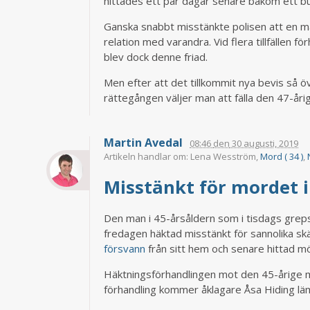
hittades ett par dagar senare bakom ett bu
Ganska snabbt misstänkte polisen att en m
relation med varandra. Vid flera tillfällen 
blev dock denne friad.
Men efter att det tillkommit nya bevis så 
rättegången väljer man att fälla den 47-åri
Martin Avedal
08:46
den
30 augusti, 2019
Artikeln handlar om: Lena Wesström,
Mord ( 34 )
,
Misstänkt för mordet 
Den man i 45-årsåldern som i tisdags gre
fredagen häktad misstänkt för sannolika s
försvann
från sitt hem och senare hittad m
Häktningsförhandlingen mot den 45-årige m
förhandling kommer åklagare Åsa Hiding l