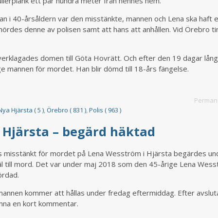
llerplank ett par hundra meter från hennes hem.
an i 40-årsåldern var den misstänkte, mannen och Lena ska haft 
förhördes denne av polisen samt att hans att anhållen. Vid Örebro t
överklagades domen till Göta Hovrätt. Och efter den 19 dagar lån
ge mannen för mordet. Han blir dömd till 18-års fängelse.
Permane
Nya Hjärsta ( 5 )
,
Örebro ( 831 )
,
Polis ( 963 )
i Hjärsta – begärd häktad
ps misstänkt för mordet på Lena Wesström i Hjärsta begärdes un
käl till mord. Det var under maj 2018 som den 45-årige Lena Wes
ördad.
annen kommer att hållas under fredag eftermiddag. Efter avslut
ämna en kort kommentar.