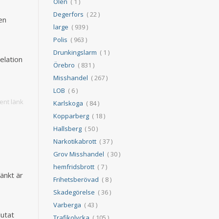
Ölen
( 1 )
Degerfors
( 22 )
en
large
( 939 )
Polis
( 963 )
Drunkingslarm
( 1 )
elation
Örebro
( 831 )
Misshandel
( 267 )
LOB
( 6 )
nt länk
Karlskoga
( 84 )
Kopparberg
( 18 )
Hallsberg
( 50 )
Narkotikabrott
( 37 )
Grov Misshandel
( 30 )
hemfridsbrott
( 7 )
änkt är
Frihetsberövad
( 8 )
Skadegörelse
( 36 )
Varberga
( 43 )
lutat
Trafikolycka
( 105 )