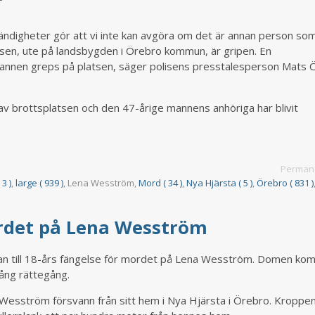
ändigheter gör att vi inte kan avgöra om det är annan person so
tsen, ute på landsbygden i Örebro kommun, är gripen. En
 Mannen greps på platsen, säger polisens presstalesperson Mats
v brottsplatsen och den 47-årige mannens anhöriga har blivit
Permane
3 )
,
large ( 939 )
, Lena Wesström,
Mord ( 34 )
,
Nya Hjärsta ( 5 )
,
Örebro ( 831 )
ordet på Lena Wesström
an till 18-års fängelse för mordet på Lena Wesström. Domen ko
lång rättegång.
esström försvann från sitt hem i Nya Hjärsta i Örebro. Kroppe