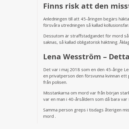
Finns risk att den miss
Anledningen till att 45-åringen begärs häkt
försvåra utredningen så kallad kollusionsfar
Dessutom är straffstadgandet för mord såda
saknas, så kallad obligatorisk häktning. Åkl
Lena Wesström – Detta
Det var i maj 2018 som en den 45-årige Len
en privatperson den försvunna kvinnan ett 
från polisen.
Misstankarna om mord var från början star
var en man i 40-årsåldern som då bara var s
Samma person greps i tisdags återigen misst
mord .