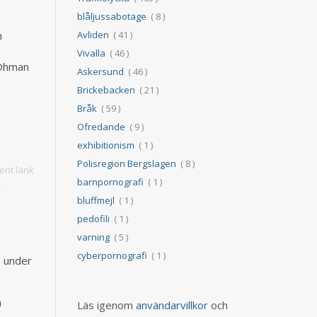
blåljussabotage
( 8 )
Avliden
( 41 )
m
Vivalla
( 46 )
 Öhman
Askersund
( 46 )
Brickebacken
( 21 )
Bråk
( 59 )
Ofredande
( 9 )
exhibitionism
( 1 )
Polisregion Bergslagen
( 8 )
nt länk
barnpornografi
( 1 )
,
bluffmejl
( 1 )
pedofili
( 1 )
varning
( 5 )
cyberpornografi
( 1 )
m under
n
Läs igenom
användarvillkor
och