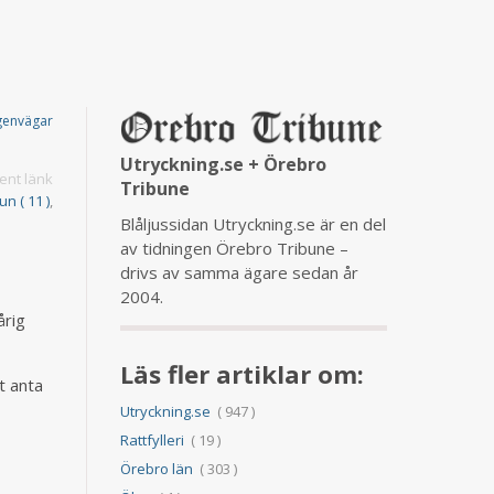
genvägar
Utryckning.se + Örebro
nt länk
Tribune
 ( 11 )
,
Blåljussidan Utryckning.se är en del
av tidningen Örebro Tribune –
d
drivs av samma ägare sedan år
2004.
årig
Läs fler artiklar om:
t anta
Utryckning.se
( 947 )
Rattfylleri
( 19 )
Örebro län
( 303 )