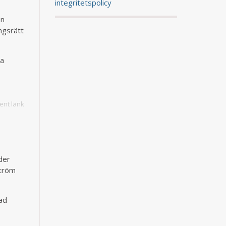
integritetspolicy
en
ingsrätt
ga
nt länk
der
ström
ad