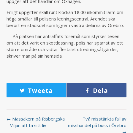
uppger att det handlar om Oxhagen.
Enligt uppgifter skall runt klockan 18:00 inkommit larm om
höga smällar till polisens ledningscentral. Ärendet ska
berört en stadsdel som ligger i västra delarna av Örebro.
— På platsen har anträffats föremål som styrker tesen
om att det varit en skottlossning, polis har spärrat av ett
större område och vidtar flertalet utredningsåtgärder,
skriver man på sin hemsida.
Tweeta
Dela
← Massakern på Risbergska
Två misstänkta fall av
– Viljan att ta sitt liv
misshandel på buss i Örebro
→