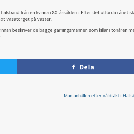
t halsband från en kvinna i 80-årsåldern. Efter det utförda rånet sk
mot Vasatorget på Väster.
Kvinnan beskriver de bägge gärningsmännen som killar i tonåren m
r.
Dela
Man anhållen efter våldtäkt i Hal