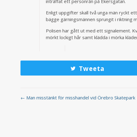
inträffat ett personrån på Ekersgatan.
Enligt uppgifter skall två unga män ryckt et
bägge gärningsmännen sprungit i riktning 
Polisen har gått ut med ett signalement. 
mörkt lockigt hår samt klädda i mörka kläde
Tweeta
← Man misstänkt för misshandel vid Örebro Skatepark