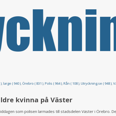
 )
,
large ( 940 )
,
Örebro ( 831 )
,
Polis ( 964 )
,
Rån ( 108 )
,
Utryckning.se ( 948 )
,
V
ldre kvinna på Väster
iddagen som polisen larmades till stadsdelen Väster i Örebro. D