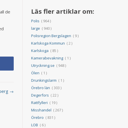
Läs fler artiklar om:
all de
Polis
( 964 )
large
( 940 )
ed
Polisregion Bergslagen
( 9 )
Karlskoga Kommun
( 2 )
Karlskoga
( 85 )
Kamerabevakning
( 1 )
Utryckning.se
( 948 )
Ölen
( 1 )
Drunkingslarm
( 1 )
Örebro län
( 303 )
lsberg →
Degerfors
( 22 )
Rattfylleri
( 19 )
Misshandel
( 267 )
Örebro
( 831 )
LOB
( 6 )