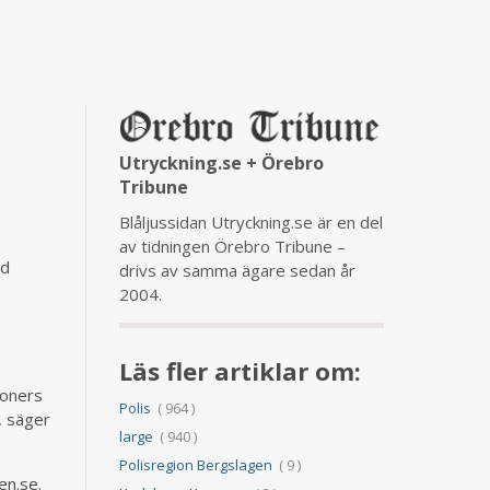
Utryckning.se + Örebro
Tribune
Blåljussidan Utryckning.se är en del
av tidningen Örebro Tribune –
ad
drivs av samma ägare sedan år
2004.
Läs fler artiklar om:
soners
Polis
( 964 )
, säger
large
( 940 )
Polisregion Bergslagen
( 9 )
en.se.