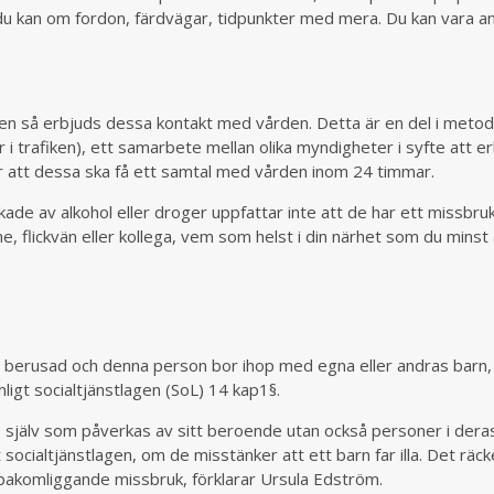
du kan om fordon, färdvägar, tidpunkter med mera. Du kan vara 
ken så erbjuds dessa kontakt med vården. Detta är en del i meto
 trafiken), ett samarbete mellan olika myndigheter i syfte att e
n är att dessa ska få ett samtal med vården inom 24 timmar.
e av alkohol eller droger uppfattar inte att de har ett missbru
e, flickvän eller kollega, vem som helst i din närhet som du minst 
 berusad och denna person bor ihop med egna eller andras barn,
enligt socialtjänstlagen (SoL) 14 kap1§.
 själv som påverkas av sitt beroende utan också personer i dera
t socialtjänstlagen, om de misstänker att ett barn far illa. Det rä
t bakomliggande missbruk, förklarar Ursula Edström.