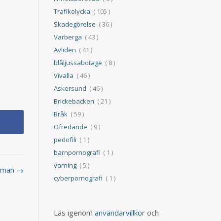
Trafikolycka
( 105 )
Skadegörelse
( 36 )
Varberga
( 43 )
l
Avliden
( 41 )
blåljussabotage
( 8 )
Vivalla
( 46 )
Askersund
( 46 )
Brickebacken
( 21 )
Bråk
( 59 )
Ofredande
( 9 )
pedofili
( 1 )
barnpornografi
( 1 )
varning
( 5 )
v man →
cyberpornografi
( 1 )
Läs igenom
användarvillkor
och