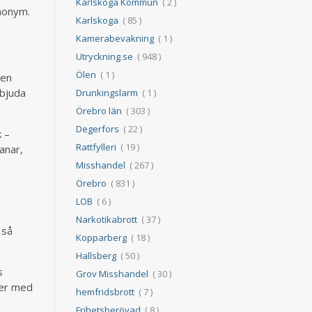
Karlskoga Kommun
( 2 )
anonym.
Karlskoga
( 85 )
Kamerabevakning
( 1 )
Utryckning.se
( 948 )
Ölen
( 1 )
den
rbjuda
Drunkingslarm
( 1 )
Örebro län
( 303 )
Degerfors
( 22 )
k –
Rattfylleri
( 19 )
anar,
Misshandel
( 267 )
Örebro
( 831 )
LOB
( 6 )
Narkotikabrott
( 37 )
 så
Kopparberg
( 18 )
Hallsberg
( 50 )
s
Grov Misshandel
( 30 )
cker med
hemfridsbrott
( 7 )
Frihetsberövad
( 8 )