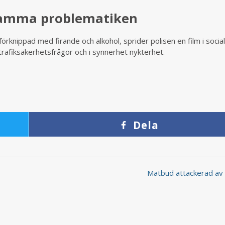
samma problematiken
knippad med firande och alkohol, sprider polisen en film i socia
trafiksäkerhetsfrågor och i synnerhet nykterhet.
Dela
Matbud attackerad a