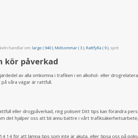
ikeln handlar om:
large ( 940 )
,
Midsommar ( 3 )
,
Rattfylla ( 9 )
, sprit
n kör påverkad
 fjärdedel av alla omkomna i trafiken i en alkohol- eller drogrelater
på våra vägar är rattfull.
attfull eller drogpåverkad, ring polisen! Ditt tips kan förändra per
som det hjälper oss att bli ännu bättre i vårt trafiksäkerhetsarbete
14 14 för att lämna tips som inte är akuta, eller tipsa oss på polis