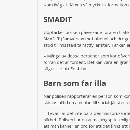
Kom ihåg att lämna så mycket information 
SMADIT
Upptäcker polisen påverkade förare i trafi
SMADIT (Samverkan mot alkohol och droger i
stöd till misstänkta rattfyllerister. Tanke
– Många av dessa personer som kör påverkad
förrän det är försent. Det kan vara en grann
säger Ursula Edström.
Barn som far illa
När polisen rapporterar en person som kör
skickas alltid en anmälan till socialtjänsten 
– Tyvärr är det inte bara den missbrukande
närhet. Polisen har en anmälningsplikt enlig
att man känner en oro för att det finns et