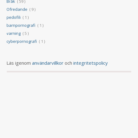
Bråk
( 59 )
Ofredande
( 9 )
pedofili
( 1 )
barnpornografi
( 1 )
varning
( 5 )
cyberpornografi
( 1 )
Läs igenom
användarvillkor
och
integritetspolicy