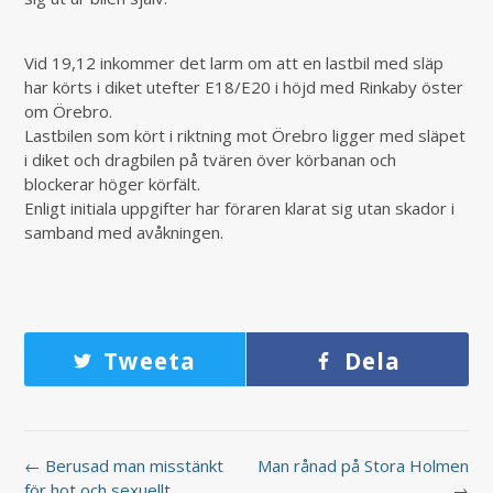
Vid 19,12 inkommer det larm om att en lastbil med släp
har körts i diket utefter E18/E20 i höjd med Rinkaby öster
om Örebro.
Lastbilen som kört i riktning mot Örebro ligger med släpet
i diket och dragbilen på tvären över körbanan och
blockerar höger körfält.
Enligt initiala uppgifter har föraren klarat sig utan skador i
samband med avåkningen.
Tweeta
Dela
← Berusad man misstänkt
Man rånad på Stora Holmen
för hot och sexuellt
→