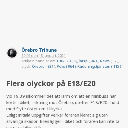
Örebro Tribune
19:46
den
13 januari, 2021
Artikeln handlar om:
E18/E20 ( 6 )
,
large ( 940 )
,
News ( 32 )
,
olyck,
Örebro ( 831 )
,
Polis ( 964 )
,
Räddningstjänsten ( 115 )
Flera olyckor på E18/E20
Vid 19,39 inkommer det att larm om att en minibuss har
körts i diket, i riktning mot Örebro, utefter E18/E20 i höjd
med Slyte öster om Lillkyrka.
Enligt initiala uppgifter verkar föraren klarat sig utan
allvarliga skador. Bilen ligger i diket och föraren kan inte ta
sig ut ur bilen själv.