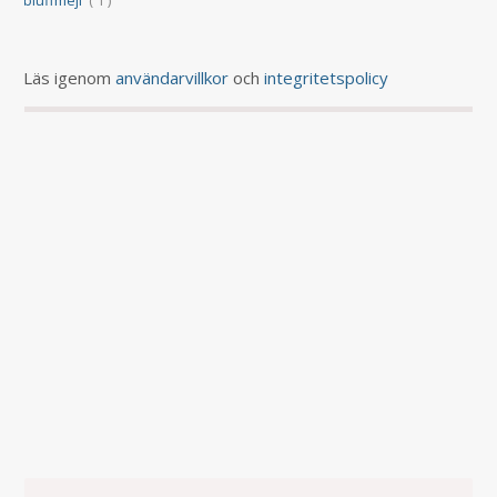
bluffmejl
( 1 )
Läs igenom
användarvillkor
och
integritetspolicy