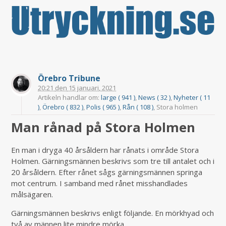
Örebro Tribune
20:21
den
15 januari, 2021
Artikeln handlar om:
large ( 941 )
,
News ( 32 )
,
Nyheter ( 11
)
,
Örebro ( 832 )
,
Polis ( 965 )
,
Rån ( 108 )
, Stora holmen
Man rånad på Stora Holmen
En man i dryga 40 årsåldern har rånats i område Stora
Holmen. Gärningsmännen beskrivs som tre till antalet och i
20 årsåldern. Efter rånet sågs gärningsmännen springa
mot centrum. I samband med rånet misshandlades
målsägaren.
Gärningsmännen beskrivs enligt följande. En mörkhyad och
två av männen lite mindre mörka.