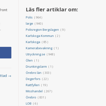
Läs fler artiklar om:
front
Polis
( 964 )
large
( 940 )
t
.
Polisregion Bergslagen
( 9 )
Karlskoga Kommun
( 2 )
Karlskoga
( 85 )
Kamerabevakning
( 1 )
Utryckning.se
( 948 )
Ölen
( 1 )
Drunkingslarm
( 1 )
Örebro län
( 303 )
hittad →
Degerfors
( 22 )
Rattfylleri
( 19 )
Misshandel
( 267 )
Örebro
( 831 )
LOB
( 6 )