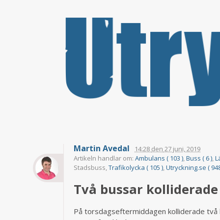
Martin Avedal
14:28
den
27 juni, 2019
Artikeln handlar om:
Ambulans ( 103 )
,
Buss ( 6 )
,
L
Stadsbuss,
Trafikolycka ( 105 )
,
Utryckning.se ( 948
Två bussar kolliderad
På torsdagseftermiddagen kolliderade två 