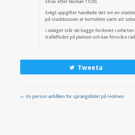
strax efter klockan 15.00.
Enligt uppgifter handlade det om en stadsb
på stadsbussen är bortsliten samt att sido
I nuläget står de bägge fordonet i utfarte
trafikflödet på platsen och kan försvåra rä
Tweeta
← En person anhållen för sprängdådet på Holmen