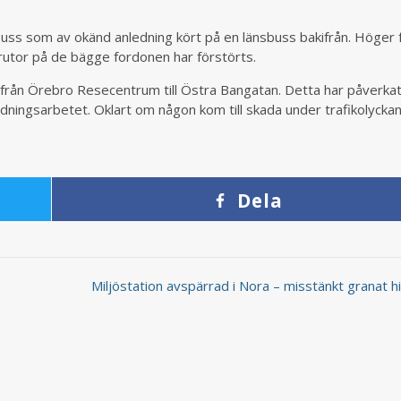
uss som av okänd anledning kört på en länsbuss bakifrån. Höger 
rutor på de bägge fordonen har förstörts.
n från Örebro Resecentrum till Östra Bangatan. Detta har påverka
ddningsarbetet. Oklart om någon kom till skada under trafikolyckan
Dela
Miljöstation avspärrad i Nora – misstänkt granat 