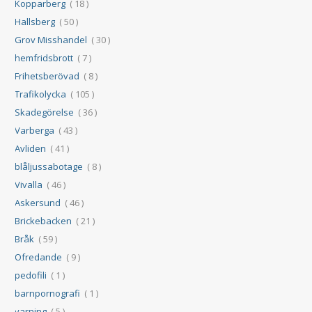
Kopparberg
( 18 )
Hallsberg
( 50 )
Grov Misshandel
( 30 )
hemfridsbrott
( 7 )
Frihetsberövad
( 8 )
Trafikolycka
( 105 )
Skadegörelse
( 36 )
Varberga
( 43 )
Avliden
( 41 )
blåljussabotage
( 8 )
Vivalla
( 46 )
Askersund
( 46 )
Brickebacken
( 21 )
Bråk
( 59 )
Ofredande
( 9 )
pedofili
( 1 )
barnpornografi
( 1 )
varning
( 5 )