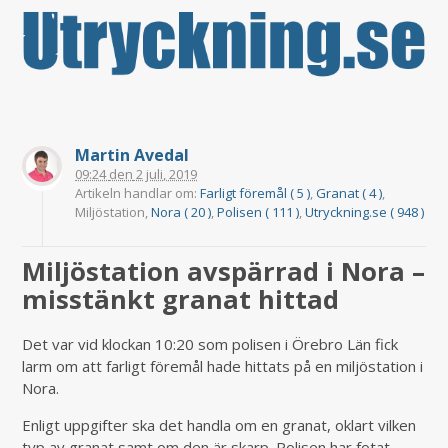
Martin Avedal
09:24
den
2 juli, 2019
Artikeln handlar om:
Farligt föremål ( 5 )
,
Granat ( 4 )
,
Miljöstation,
Nora ( 20 )
,
Polisen ( 111 )
,
Utryckning.se ( 948 )
Miljöstation avspärrad i Nora –
misstänkt granat hittad
Det var vid klockan 10:20 som polisen i Örebro Län fick
larm om att farligt föremål hade hittats på en miljöstation i
Nora.
Enligt uppgifter ska det handla om en granat, oklart vilken
typ av granat samt om den är skarp. Polisen har fotat