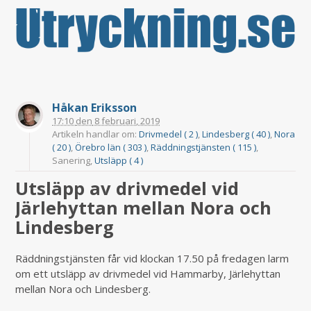
Håkan Eriksson
17:10
den
8 februari, 2019
Artikeln handlar om:
Drivmedel ( 2 )
,
Lindesberg ( 40 )
,
Nora
( 20 )
,
Örebro län ( 303 )
,
Räddningstjänsten ( 115 )
,
Sanering,
Utsläpp ( 4 )
Utsläpp av drivmedel vid
Järlehyttan mellan Nora och
Lindesberg
Räddningstjänsten får vid klockan 17.50 på fredagen larm
om ett utsläpp av drivmedel vid Hammarby, Järlehyttan
mellan Nora och Lindesberg.