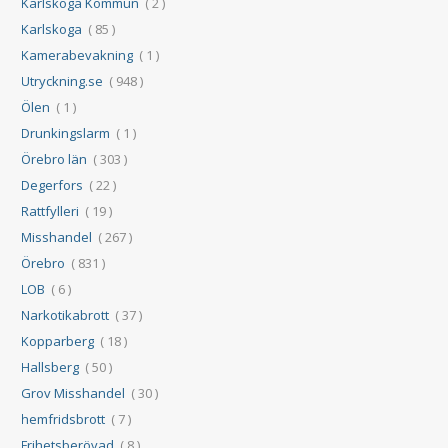
Karlskoga Kommun
( 2 )
Karlskoga
( 85 )
Kamerabevakning
( 1 )
Utryckning.se
( 948 )
Ölen
( 1 )
Drunkingslarm
( 1 )
Örebro län
( 303 )
Degerfors
( 22 )
Rattfylleri
( 19 )
Misshandel
( 267 )
Örebro
( 831 )
LOB
( 6 )
Narkotikabrott
( 37 )
Kopparberg
( 18 )
Hallsberg
( 50 )
Grov Misshandel
( 30 )
hemfridsbrott
( 7 )
Frihetsberövad
( 8 )