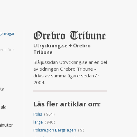
genvägar
Utryckning.se + Örebro
nt länk
Tribune
Blåljussidan Utryckning.se är en del
av tidningen Örebro Tribune –
drivs av samma ägare sedan år
2004.
tta
Läs fler artiklar om:
iala
Polis
( 964 )
large
( 940 )
minuter
Polisregion Bergslagen
( 9 )