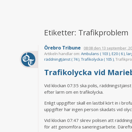
Etiketter: Trafikproblem
Örebro Tribune
08:08
den
13 september, 2
Artikeln handlar om:
Ambulans ( 103 )
,
E20 ( 6 )
,
lar
räddningtjänst ( 74 )
,
Trafikolycka ( 105 )
, Trafikp
Trafikolycka vid Mari
Vid klockan 07:35 ska polis, räddningstjäns
efter larm om en trafikolycka.
Enligt uppgifter skall en lastbil kört in i b
uppgifter har ingen person skadats vid olyc
Vid klockan 07:47 skrev polisen att räddnin
för att genomföra saneringsarbete. Därefte