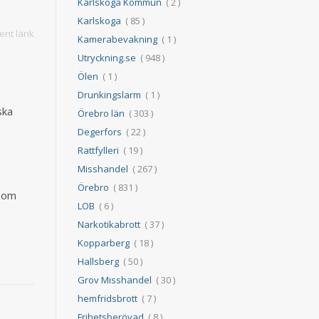
Karlskoga Kommun
( 2 )
Karlskoga
( 85 )
nt länk
Kamerabevakning
( 1 )
Utryckning.se
( 948 )
Ölen
( 1 )
Drunkingslarm
( 1 )
ska
Örebro län
( 303 )
Degerfors
( 22 )
Rattfylleri
( 19 )
å
Misshandel
( 267 )
Örebro
( 831 )
 som
LOB
( 6 )
Narkotikabrott
( 37 )
Kopparberg
( 18 )
Hallsberg
( 50 )
Grov Misshandel
( 30 )
hemfridsbrott
( 7 )
Frihetsberövad
( 8 )