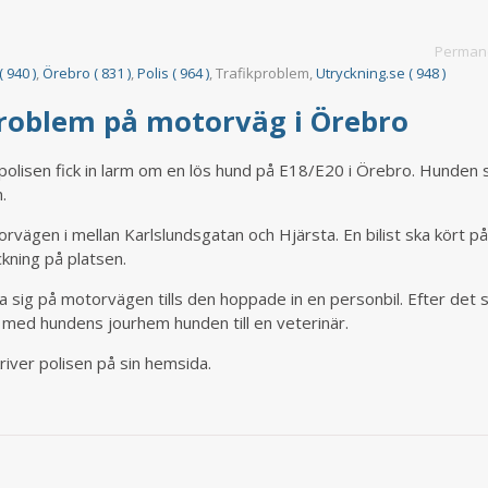
Permane
( 940 )
,
Örebro ( 831 )
,
Polis ( 964 )
, Trafikproblem,
Utryckning.se ( 948 )
roblem på motorväg i Örebro
polisen fick in larm om en lös hund på E18/E20 i Örebro. Hunden 
.
rvägen i mellan Karlslundsgatan och Hjärsta. En bilist ska kört p
kning på platsen.
a sig på motorvägen tills den hoppade in en personbil. Efter det
s med hundens jourhem hunden till en veterinär.
river polisen på sin hemsida.