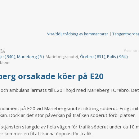
Visa/dölj trådning av kommentarer
|
Tangentbords
Permane
024
ge ( 940 )
,
Marieberg ( 5 )
, Mariebergsmotet,
Örebro ( 831 )
,
Polis ( 964 )
,
roblem
eberg orsakade köer på E20
t och ambulans larmats till E20 i höjd med Marieberg i Örebro. De
rofundament på E20 vid Mariebergsmotet riktning söderut. Enligt init
kan. Dock är det stor påverkan på trafiken söderut förbi platsen.
gstjänsten stängde av hela vägen för trafik söderut under ca 10 
r kommer en fil att kunna öppnas för trafik.