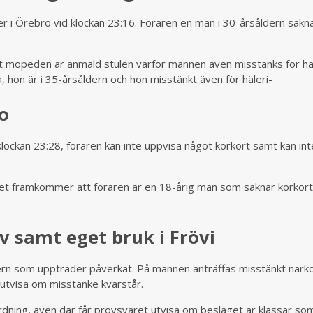
r i Örebro vid klockan 23:16. Föraren en man i 30-årsåldern sakn
 mopeden är anmäld stulen varför mannen även misstänks för häl
hon är i 35-årsåldern och hon misstänkt även för häleri-
ro
klockan 23:28, föraren kan inte uppvisa något körkort samt kan int
et framkommer att föraren är en 18-årig man som saknar körkort
 samt eget bruk i Frövi
ldern som uppträder påverkat. På mannen anträffas misstänkt narko
 utvisa om misstanke kvarstår.
dning, även där får provsvaret utvisa om beslaget är klassar so