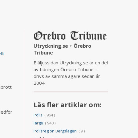
Utryckning.se + Örebro
Tribune
llt
Blåljussidan Utryckning.se är en del
av tidningen Örebro Tribune –
drivs av samma ägare sedan år
2004.
abrott
Läs fler artiklar om:
Nedför
Polis
( 964 )
large
( 940 )
Polisregion Bergslagen
( 9 )