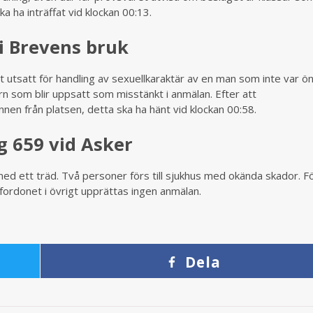
a ha inträffat vid klockan 00:13.
 i Brevens bruk
it utsatt för handling av sexuellkaraktär av en man som inte var ön
ern som blir uppsatt som misstänkt i anmälan. Efter att
nen från platsen, detta ska ha hänt vid klockan 00:58.
g 659 vid Asker
ar med ett träd. Två personer förs till sjukhus med okända skador. 
fordonet i övrigt upprättas ingen anmälan.
Dela