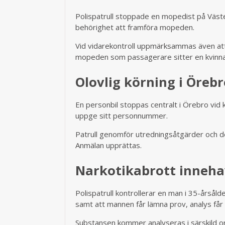
Polispatrull stoppade en mopedist på Väste
behörighet att framföra mopeden.
Vid vidarekontroll uppmärksammas även att
mopeden som passagerare sitter en kvinna, 
Olovlig körning i Öreb
En personbil stoppas centralt i Örebro vid 
uppge sitt personnummer.
Patrull genomför utredningsåtgärder och d
Anmälan upprättas.
Narkotikabrott innehav
Polispatrull kontrollerar en man i 35-årså
samt att mannen får lämna prov, analys får
Substansen kommer analyseras i särskild or