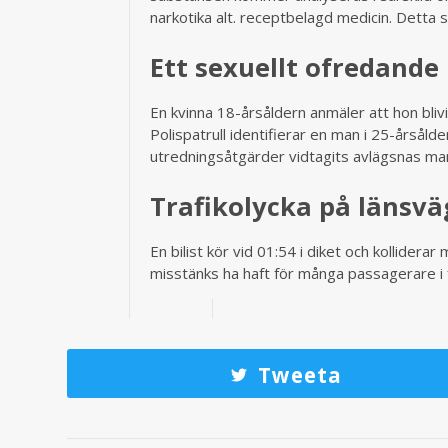
narkotika alt. receptbelagd medicin. Detta sk
Ett sexuellt ofredande
En kvinna 18-årsåldern anmäler att hon bliv
Polispatrull identifierar en man i 25-årsåld
utredningsåtgärder vidtagits avlägsnas man
Trafikolycka på länsvä
En bilist kör vid 01:54 i diket och kollider
misstänks ha haft för många passagerare i 
Tweeta