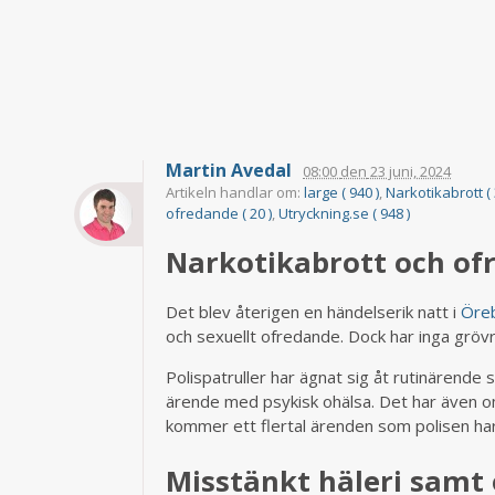
Martin Avedal
08:00
den
23 juni, 2024
Artikeln handlar om:
large ( 940 )
,
Narkotikabrott ( 
ofredande ( 20 )
,
Utryckning.se ( 948 )
Narkotikabrott och ofr
Det blev återigen en händelserik natt i
Öreb
och sexuellt ofredande. Dock har inga gröv
Polispatruller har ägnat sig åt rutinärende
ärende med psykisk ohälsa. Det har även o
kommer ett flertal ärenden som polisen har
Misstänkt häleri samt 