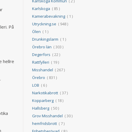
Karlskoga Kommun
( 2 )
Karlskoga
( 85 )
ar
Kamerabevakning
( 1 )
Utryckning.se
( 948 )
eri. På
Ölen
( 1 )
Drunkingslarm
( 1 )
Örebro län
( 303 )
Degerfors
( 22 )
e hellre
Rattfylleri
( 19 )
Misshandel
( 267 )
Örebro
( 831 )
.
LOB
( 6 )
Narkotikabrott
( 37 )
Kopparberg
( 18 )
Hallsberg
( 50 )
tika
Grov Misshandel
( 30 )
hemfridsbrott
( 7 )
m
Frihetsberövad
( 8 )