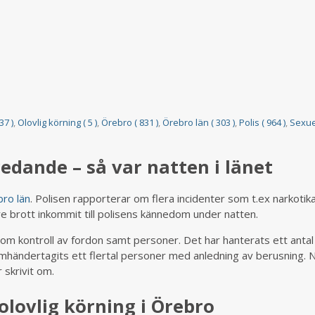
37 )
,
Olovlig körning ( 5 )
,
Örebro ( 831 )
,
Örebro län ( 303 )
,
Polis ( 964 )
,
Sexue
edande – så var natten i länet
ro län
. Polisen rapporterar om flera incidenter som t.ex narkotik
re brott inkommit till polisens kännedom under natten.
 som kontroll av fordon samt personer. Det har hanterats ett antal
mhändertagits ett flertal personer med anledning av berusning. 
 skrivit om.
olovlig körning i Örebro