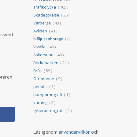
Trafikolycka
( 105 )
Skadegörelse
( 36 )
Varberga
( 43 )
Avliden
( 41 )
skvärt.
blåljussabotage
( 8 )
Vivalla
( 46 )
Askersund
( 46 )
Brickebacken
( 21 )
Bråk
( 59 )
Föraren
Ofredande
( 9 )
pedofili
( 1 )
barnpornografi
( 1 )
varning
( 5 )
cyberpornografi
( 1 )
Läs igenom
användarvillkor
och