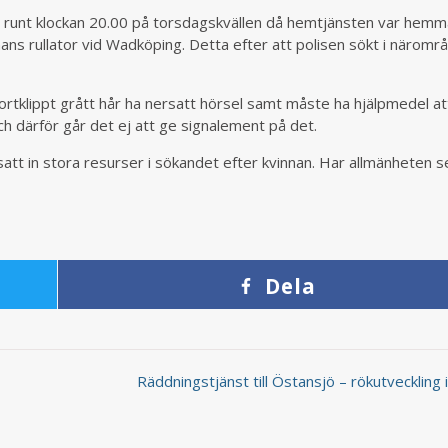
ill runt klockan 20.00 på torsdagskvällen då hemtjänsten var hem
ans rullator vid Wadköping. Detta efter att polisen sökt i näromr
rtklippt grått hår ha nersatt hörsel samt måste ha hjälpmedel at
och därför går det ej att ge signalement på det.
satt in stora resurser i sökandet efter kvinnan. Har allmänheten s
Dela
Räddningstjänst till Östansjö – rökutveckling i