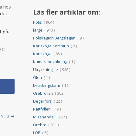
ma hos
Läs fler artiklar om:
ådet
Polis
( 964 )
large
( 940 )
t gå.
Polisregion Bergslagen
( 9 )
Karlskoga Kommun
( 2 )
ett
Karlskoga
( 85 )
Kamerabevakning
( 1 )
Utryckning.se
( 948 )
Ölen
( 1 )
Drunkingslarm
( 1 )
Örebro län
( 303 )
Degerfors
( 22 )
Rattfylleri
( 19 )
 villa →
Misshandel
( 267 )
Örebro
( 831 )
LOB
( 6 )