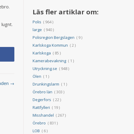
ebro.
Läs fler artiklar om:
Polis
( 964 )
 lugnt.
large
( 940 )
Polisregion Bergslagen
( 9 )
Karlskoga Kommun
( 2 )
Karlskoga
( 85 )
Kamerabevakning
( 1 )
Utryckning.se
( 948 )
Ölen
( 1 )
inden →
Drunkingslarm
( 1 )
Örebro län
( 303 )
Degerfors
( 22 )
Rattfylleri
( 19 )
Misshandel
( 267 )
Örebro
( 831 )
LOB
( 6 )