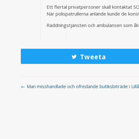
Ett flertal privatpersoner skall kontaktat 
När polispatrullerna anlände kunde de kon
Räddningstjänsten och ambulansen som åkte 
Tweeta
← Man misshandlade och ofredande butiksbiträde i Lill