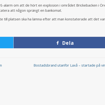
SOS-alarm om att de hört en explosion i området Brickebacken i Ör
statera att någon sprängt en bankomat.
till platsen ska ha lämna efter att man konstaterade att det var
Dela
ån
Bostadsbrand utanför Laxå – startade på v