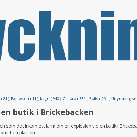
( 21 )
,
Explosion ( 11 )
,
large ( 940 )
,
Örebro ( 831 )
,
Polis ( 964 )
,
Utryckning.se 
en butik i Brickebacken
en som det inkom ett larm om en explosion vid en butik i Brickeb
komat på platsen.