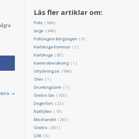
Läs fler artiklar om:
Polis
( 964 )
några
large
( 940 )
Polisregion Bergslagen
( 9 )
Karlskoga Kommun
( 2 )
Karlskoga
( 85 )
Kamerabevakning
( 1 )
Utryckning.se
( 948 )
Ölen
( 1 )
Drunkingslarm
( 1 )
i Nora →
Örebro län
( 303 )
Degerfors
( 22 )
Rattfylleri
( 19 )
Misshandel
( 267 )
Örebro
( 831 )
LOB
( 6 )