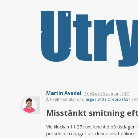
Martin Avedal
13:30
den
5 januari, 2021
Artikeln handlar om:
large ( 940 )
,
Örebro ( 831 )
,
Po
Misstänkt smitning eft
Vid klockan 11:27 runt lunchtid på tisdagen
polisen och uppger att denne blivit påkörd.