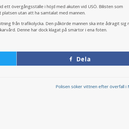
 vid ett övergångsställe i höjd med akuten vid USÖ. Bilisten som
t platsen utan att ha samtalat med mannen.
tning från trafikolycka. Den påkörde mannen ska inte ådragit sig 
äkarvård. Denne har dock klagat på smärtor i ena foten.
Dela
Polisen söker vittnen efter överfall 