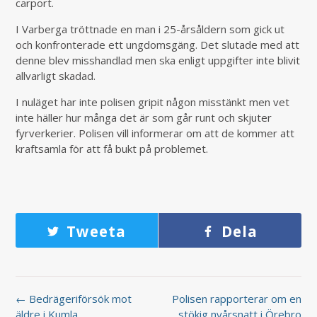
carport.
I Varberga tröttnade en man i 25-årsåldern som gick ut
och konfronterade ett ungdomsgäng. Det slutade med att
denne blev misshandlad men ska enligt uppgifter inte blivit
allvarligt skadad.
I nuläget har inte polisen gripit någon misstänkt men vet
inte häller hur många det är som går runt och skjuter
fyrverkerier. Polisen vill informerar om att de kommer att
kraftsamla för att få bukt på problemet.
Tweeta
Dela
← Bedrägeriförsök mot
Polisen rapporterar om en
äldre i Kumla
stökig nyårsnatt i Örebro