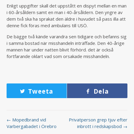
Enligt uppgifter skall det uppstått en dispyt mellan en man
i 60-årsåldern samt en man i 40-årsåldern. Den yngre av
dem två ska ha sprakat den äldre i huvudet så pass illa att
denne fick föras med ambulans till USÖ.
De bägge två kände varandra sen tidigare och befanns sig
i samma bostad när misshandeln inträffade. Den 40-årige
mannen har under natten blivit förhörd. det är också
fortfarande oklart vad som orsakade misshandeln.
Tweeta
Dela
← Mopedbrand vid
Privatperson grep tjuv efter
Varbergabadet i Örebro
inbrott i redskapsbod →