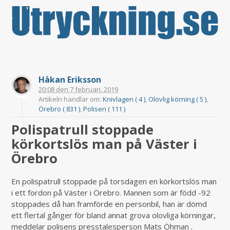
Håkan Eriksson
20:08
den
7 februari, 2019
Artikeln handlar om:
Knivlagen ( 4 )
,
Olovlig körning ( 5 )
,
Örebro ( 831 )
,
Polisen ( 111 )
Polispatrull stoppade
körkortslös man på Väster i
Örebro
En polispatrull stoppade på torsdagen en körkortslös man
i ett fordon på Väster i Örebro. Mannen som är född -92
stoppades då han framförde en personbil, han är dömd
ett flertal gånger för bland annat grova olovliga körningar,
meddelar polisens presstalesperson Mats Öhman .