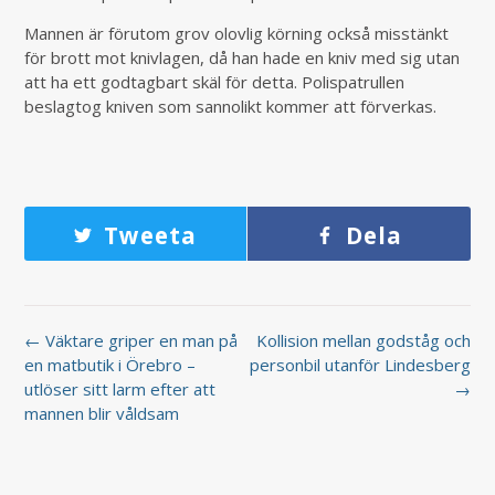
Mannen är förutom grov olovlig körning också misstänkt
för brott mot knivlagen, då han hade en kniv med sig utan
att ha ett godtagbart skäl för detta. Polispatrullen
beslagtog kniven som sannolikt kommer att förverkas.
Tweeta
Dela
← Väktare griper en man på
Kollision mellan godståg och
en matbutik i Örebro –
personbil utanför Lindesberg
utlöser sitt larm efter att
→
mannen blir våldsam