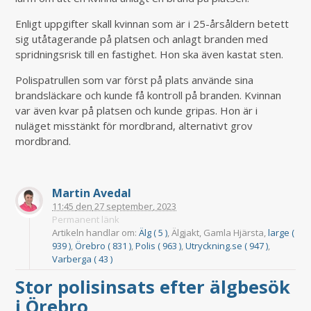
Enligt uppgifter skall kvinnan som är i 25-årsåldern betett
sig utåtagerande på platsen och anlagt branden med
spridningsrisk till en fastighet. Hon ska även kastat sten.
Polispatrullen som var först på plats använde sina
brandsläckare och kunde få kontroll på branden. Kvinnan
var även kvar på platsen och kunde gripas. Hon är i
nuläget misstänkt för mordbrand, alternativt grov
mordbrand.
Martin Avedal
11:45
den
27 september, 2023
Permanent länk
Artikeln handlar om:
Älg ( 5 )
, Älgjakt, Gamla Hjärsta,
large (
939 )
,
Örebro ( 831 )
,
Polis ( 963 )
,
Utryckning.se ( 947 )
,
Varberga ( 43 )
Stor polisinsats efter älgbesök
i Örebro