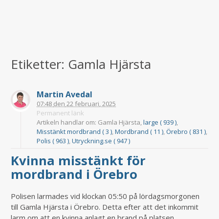
Etiketter: Gamla Hjärsta
Martin Avedal
07:48
den
22 februari, 2025
Permanent länk
Artikeln handlar om: Gamla Hjärsta,
large ( 939 )
,
Misstänkt mordbrand ( 3 )
,
Mordbrand ( 11 )
,
Örebro ( 831 )
,
Polis ( 963 )
,
Utryckning.se ( 947 )
Kvinna misstänkt för
mordbrand i Örebro
Polisen larmades vid klockan 05:50 på lördagsmorgonen
till Gamla Hjärsta i Örebro. Detta efter att det inkommit
larm om att en kvinna anlagt en brand på platsen.