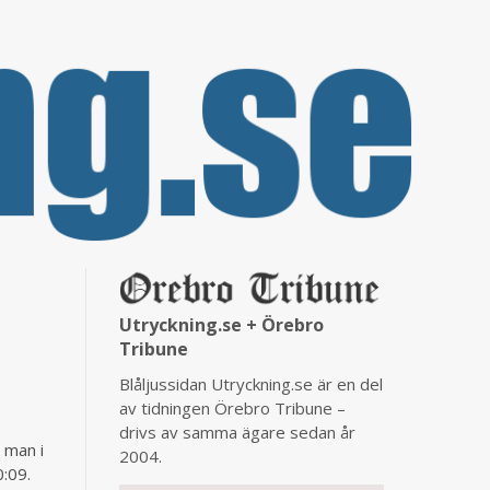
Utryckning.se + Örebro
Tribune
Blåljussidan Utryckning.se är en del
l
av tidningen Örebro Tribune –
drivs av samma ägare sedan år
 man i
2004.
0:09.