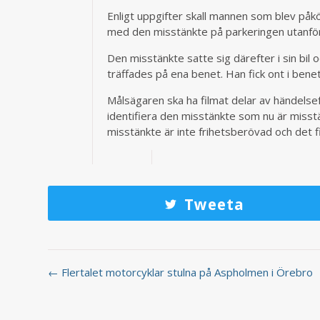
Enligt uppgifter skall mannen som blev påk
med den misstänkte på parkeringen utanför
Den misstänkte satte sig därefter i sin bi
träffades på ena benet. Han fick ont i bene
Målsägaren ska ha filmat delar av händelsef
identifiera den misstänkte som nu är misstä
misstänkte är inte frihetsberövad och det fi
Tweeta
← Flertalet motorcyklar stulna på Aspholmen i Örebro