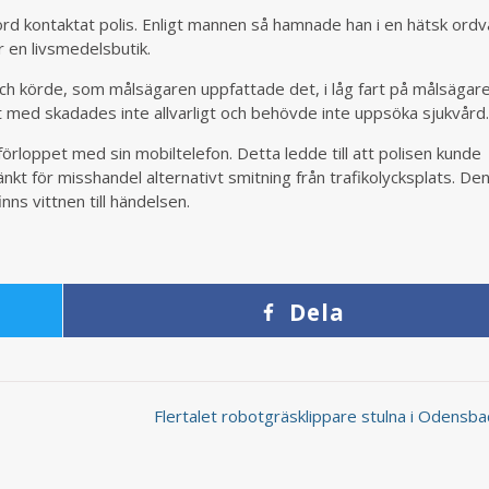
örd kontaktat polis. Enligt mannen så hamnade han i en hätsk ordv
 en livsmedelsbutik.
l och körde, som målsägaren uppfattade det, i låg fart på målsäga
t med skadades inte allvarligt och behövde inte uppsöka sjukvård
örloppet med sin mobiltelefon. Detta ledde till att polisen kunde
nkt för misshandel alternativt smitning från trafikolycksplats. De
nns vittnen till händelsen.
Dela
Flertalet robotgräsklippare stulna i Odensb