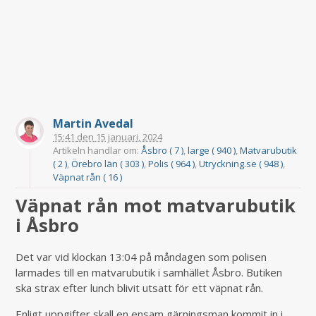
Martin Avedal
15:41
den
15 januari, 2024
Artikeln handlar om:
Åsbro ( 7 )
,
large ( 940 )
,
Matvarubutik
( 2 )
,
Örebro län ( 303 )
,
Polis ( 964 )
,
Utryckning.se ( 948 )
,
Väpnat rån ( 16 )
Väpnat rån mot matvarubutik
i Åsbro
Det var vid klockan 13:04 på måndagen som polisen
larmades till en matvarubutik i samhället Åsbro. Butiken
ska strax efter lunch blivit utsatt för ett väpnat rån.
Enligt uppgifter skall en ensam gärningsman kommit in i