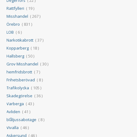
Degerfors
( 22 )
Rattfylleri
( 19 )
Misshandel
( 267 )
Örebro
( 831 )
LOB
( 6 )
Narkotikabrott
( 37 )
Kopparberg
( 18 )
Hallsberg
( 50 )
Grov Misshandel
( 30 )
hemfridsbrott
( 7 )
Frihetsberövad
( 8 )
Trafikolycka
( 105 )
Skadegörelse
( 36 )
Varberga
( 43 )
Avliden
( 41 )
blåljussabotage
( 8 )
Vivalla
( 46 )
Askersund
( 46 )