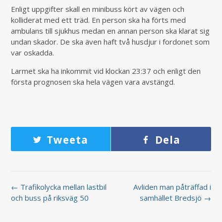
Enligt uppgifter skall en minibuss kört av vägen och
kolliderat med ett träd. En person ska ha förts med
ambulans till sjukhus medan en annan person ska klarat sig
undan skador. De ska även haft två husdjur i fordonet som
var oskadda.
Larmet ska ha inkommit vid klockan 23:37 och enligt den
första prognosen ska hela vägen vara avstängd.
Tweeta
Dela
← Trafikolycka mellan lastbil
Avliden man påträffad i
och buss på riksväg 50
samhället Bredsjö →