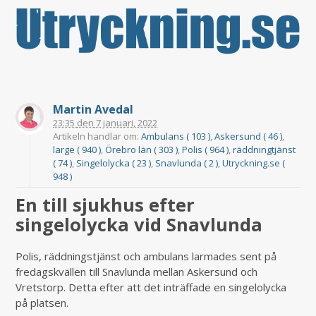
Martin Avedal
23:35
den
7 januari, 2022
Artikeln handlar om:
Ambulans ( 103 )
,
Askersund ( 46 )
,
large ( 940 )
,
Örebro län ( 303 )
,
Polis ( 964 )
,
räddningtjänst
( 74 )
,
Singelolycka ( 23 )
,
Snavlunda ( 2 )
,
Utryckning.se (
948 )
En till sjukhus efter
singelolycka vid Snavlunda
Polis, räddningstjänst och ambulans larmades sent på
fredagskvällen till Snavlunda mellan Askersund och
Vretstorp. Detta efter att det inträffade en singelolycka
på platsen.