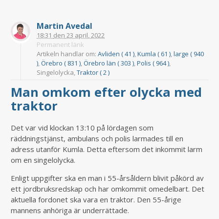
Martin Avedal
18:31
den
23 april, 2022
Permanent länk
Artikeln handlar om:
Avliden ( 41 )
,
Kumla ( 61 )
,
large ( 940
)
,
Örebro ( 831 )
,
Örebro län ( 303 )
,
Polis ( 964 )
,
Singelolycka,
Traktor ( 2 )
Man omkom efter olycka med
traktor
Det var vid klockan 13:10 på lördagen som
räddningstjänst, ambulans och polis larmades till en
adress utanför Kumla. Detta eftersom det inkommit larm
om en singelolycka.
Enligt uppgifter ska en man i 55-årsåldern blivit påkörd av
ett jordbruksredskap och har omkommit omedelbart. Det
aktuella fordonet ska vara en traktor. Den 55-årige
mannens anhöriga är underrättade.