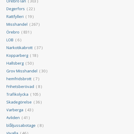
Örebro län
( 303 )
Degerfors
( 22 )
Rattfylleri
( 19 )
Misshandel
( 267 )
Örebro
( 831 )
LOB
( 6 )
Narkotikabrott
( 37 )
Kopparberg
( 18 )
Hallsberg
( 50 )
Grov Misshandel
( 30 )
hemfridsbrott
( 7 )
Frihetsberövad
( 8 )
Trafikolycka
( 105 )
Skadegörelse
( 36 )
Varberga
( 43 )
Avliden
( 41 )
blåljussabotage
( 8 )
Vivalla
( 46 )