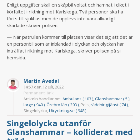
Enligt uppgifter skall en skåpbil voltat och hamnat i diket i
körfältet i riktning mot Karlskoga. Två personer ska ha
förts till sjukhus men de upplevs inte vara allvarligt
skadade skriver polisen.
— När patrullen kommer till platsen visar det sig att det är
en personbil som är inblandad i olyckan och olyckan har
inträffat i riktning mot Karlskoga, skriver polisen på si
hemsida.
Martin Avedal
14:57
den
12 juli, 2022
Permanent länk
Artikeln handlar om:
Ambulans ( 103 )
,
Glanshammar ( 5 )
,
large ( 940 )
,
Örebro län ( 303 )
, Pols,
räddningtjänst ( 74 )
,
Singelolycka,
Utryckning.se ( 948 )
Singelolycka utanför
Glanshammar – kolliderat med