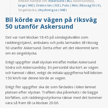
Artikeln handlar om:
Askersund ( 46 )
, Askersundsby,
large ( 940 )
,
Örebro län ( 303 )
,
Polis ( 964 )
,
Riksväg 50 ( 9 )
,
Singelolycka,
Utryckning.se ( 948 )
Bil körde av vägen på riksväg
50 utanför Askersund
Det var runt klockan 18:45 på söndagskvällen som
räddningstjänst, ambulans och polis larmades till riksväg
50 utanför Askersund. Detta efter att det inkommit larm
om en singelolycka.
Enligt uppgifter skall olyckan inträffat mellan Askersund
Södra och Askersundsby. En personbil ska kört av vägen
och hamnat i diket, enligt de initiala uppgifterna höll bilisten
150 km/h när denne körde av vägen.
Enligt fler uppgifter ska de som färdades i bilen lämnat
platsen efter olyckan. Trafiken ska påverkats i de bägge
körfälten, och räddningsstyrkorna räknar med det kommer
vara så fram till ca klockan 20.00.