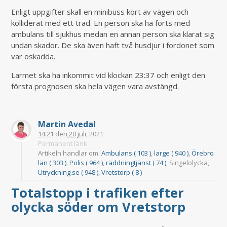
Enligt uppgifter skall en minibuss kört av vägen och
kolliderat med ett träd. En person ska ha förts med
ambulans till sjukhus medan en annan person ska klarat sig
undan skador. De ska även haft två husdjur i fordonet som
var oskadda.
Larmet ska ha inkommit vid klockan 23:37 och enligt den
första prognosen ska hela vägen vara avstängd.
Martin Avedal
14:21
den
20 juli, 2021
Permanent länk
Artikeln handlar om:
Ambulans ( 103 )
,
large ( 940 )
,
Örebro
län ( 303 )
,
Polis ( 964 )
,
räddningtjänst ( 74 )
, Singelolycka,
Utryckning.se ( 948 )
,
Vretstorp ( 8 )
Totalstopp i trafiken efter
olycka söder om Vretstorp