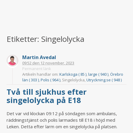
Etiketter: Singelolycka
Martin Avedal
09:52
den
12 november, 2023
Permanent länk
Artikeln handlar om:
Karlskoga ( 85 )
,
large ( 940 )
,
Örebro
län ( 303 )
,
Polis ( 964 )
, Singelolycka,
Utryckning.se ( 948 )
Två till sjukhus efter
singelolycka på E18
Det var vid klockan 09:12 på söndagen som ambulans,
räddningstjänst och polis larmades till E18 i höjd med
Leken. Detta efter larm om en singelolycka på platsen.