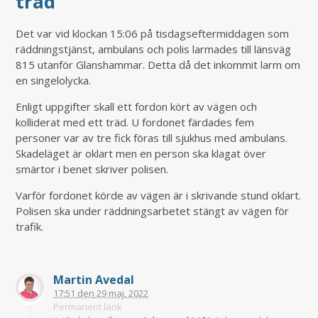
träd
Det var vid klockan 15:06 på tisdagseftermiddagen som
räddningstjänst, ambulans och polis larmades till länsväg
815 utanför Glanshammar. Detta då det inkommit larm om
en singelolycka.
Enligt uppgifter skall ett fordon kört av vägen och
kolliderat med ett träd. U fordonet färdades fem
personer var av tre fick föras till sjukhus med ambulans.
Skadeläget är oklart men en person ska klagat över
smärtor i benet skriver polisen.
Varför fordonet körde av vägen är i skrivande stund oklart.
Polisen ska under räddningsarbetet stängt av vägen för
trafik.
Martin Avedal
17:51
den
29 maj, 2022
Permanent länk