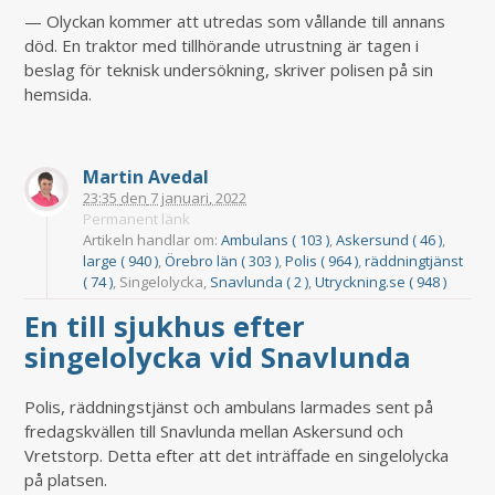
— Olyckan kommer att utredas som vållande till annans
död. En traktor med tillhörande utrustning är tagen i
beslag för teknisk undersökning, skriver polisen på sin
hemsida.
Martin Avedal
23:35
den
7 januari, 2022
Permanent länk
Artikeln handlar om:
Ambulans ( 103 )
,
Askersund ( 46 )
,
large ( 940 )
,
Örebro län ( 303 )
,
Polis ( 964 )
,
räddningtjänst
( 74 )
, Singelolycka,
Snavlunda ( 2 )
,
Utryckning.se ( 948 )
En till sjukhus efter
singelolycka vid Snavlunda
Polis, räddningstjänst och ambulans larmades sent på
fredagskvällen till Snavlunda mellan Askersund och
Vretstorp. Detta efter att det inträffade en singelolycka
på platsen.