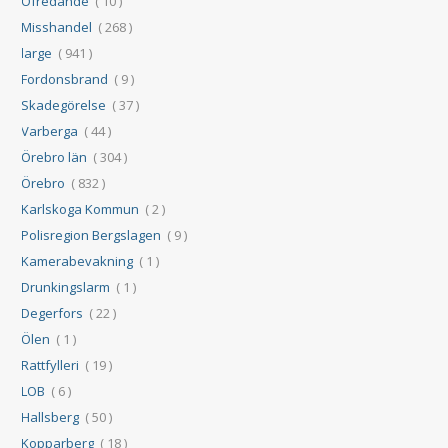
Ofredande
( 10 )
Misshandel
( 268 )
large
( 941 )
Fordonsbrand
( 9 )
Skadegörelse
( 37 )
Varberga
( 44 )
Örebro län
( 304 )
Örebro
( 832 )
Karlskoga Kommun
( 2 )
Polisregion Bergslagen
( 9 )
Kamerabevakning
( 1 )
Drunkingslarm
( 1 )
Degerfors
( 22 )
Ölen
( 1 )
Rattfylleri
( 19 )
LOB
( 6 )
Hallsberg
( 50 )
Kopparberg
( 18 )