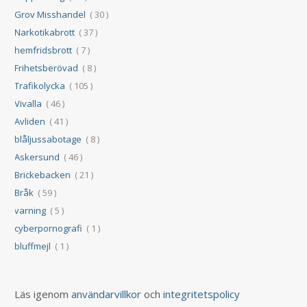
Grov Misshandel
( 30 )
Narkotikabrott
( 37 )
hemfridsbrott
( 7 )
Frihetsberövad
( 8 )
Trafikolycka
( 105 )
Vivalla
( 46 )
Avliden
( 41 )
blåljussabotage
( 8 )
Askersund
( 46 )
Brickebacken
( 21 )
Bråk
( 59 )
varning
( 5 )
cyberpornografi
( 1 )
bluffmejl
( 1 )
Läs igenom
användarvillkor
och
integritetspolicy