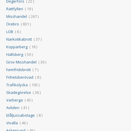
Degerfors
( 22 )
Rattfylleri
( 19 )
Misshandel
( 267 )
Örebro
( 831 )
LOB
( 6 )
Narkotikabrott
( 37 )
Kopparberg
( 18 )
Hallsberg
( 50 )
Grov Misshandel
( 30 )
hemfridsbrott
( 7 )
Frihetsberövad
( 8 )
Trafikolycka
( 105 )
Skadegörelse
( 36 )
Varberga
( 43 )
Avliden
( 41 )
blåljussabotage
( 8 )
Vivalla
( 46 )
Askersund
( 46 )