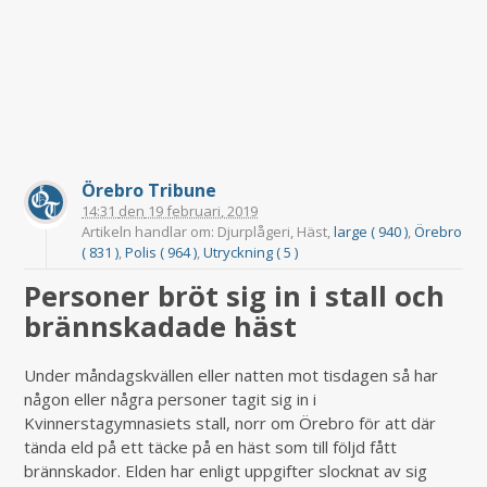
Örebro Tribune
14:31
den
19 februari, 2019
Artikeln handlar om: Djurplågeri, Häst,
large ( 940 )
,
Örebro
( 831 )
,
Polis ( 964 )
,
Utryckning ( 5 )
Personer bröt sig in i stall och
brännskadade häst
Under måndagskvällen eller natten mot tisdagen så har
någon eller några personer tagit sig in i
Kvinnerstagymnasiets stall, norr om Örebro för att där
tända eld på ett täcke på en häst som till följd fått
brännskador. Elden har enligt uppgifter slocknat av sig