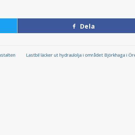
Dela
nstalten
Lastbil läcker ut hydraulolja i området Björkhaga i 