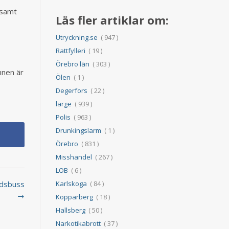
 samt
Läs fler artiklar om:
Utryckning.se
( 947 )
Rattfylleri
( 19 )
Örebro län
( 303 )
nnen är
Ölen
( 1 )
Degerfors
( 22 )
large
( 939 )
Polis
( 963 )
Drunkingslarm
( 1 )
Örebro
( 831 )
Misshandel
( 267 )
LOB
( 6 )
Karlskoga
( 84 )
tadsbuss
→
Kopparberg
( 18 )
Hallsberg
( 50 )
Narkotikabrott
( 37 )