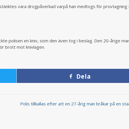
sstänktes vara drogpåverkad varpå han medtogs för provtagning
kte polisen en kniv, som den även tog i beslag. Den 20-årige ma
för brott mot knivlagen.
Dela
Polis tillkallas efter att en 27-årig man bråkar på en s