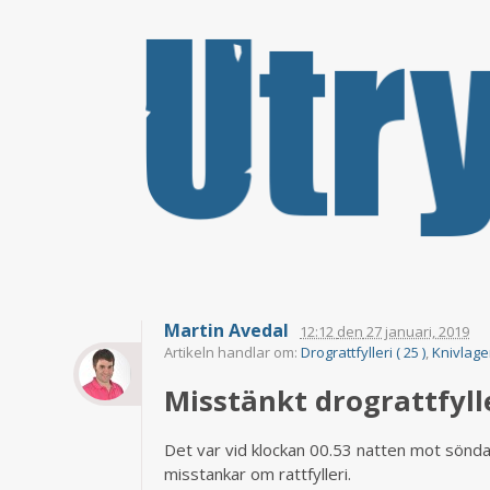
Martin Avedal
12:12
den
27 januari, 2019
Artikeln handlar om:
Drograttfylleri ( 25 )
,
Knivlagen
Misstänkt drograttfyl
Det var vid klockan 00.53 natten mot sönda
misstankar om rattfylleri.