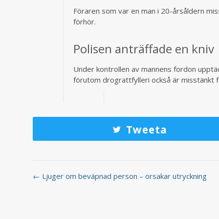
Föraren som var en man i 20-årsåldern mi
förhör.
Polisen anträffade en kniv
Under kontrollen av mannens fordon upptäc
förutom drograttfylleri också är misstänkt 
Tweeta
← Ljuger om beväpnad person – orsakar utryckning