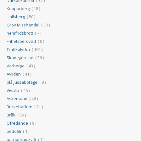
Narkotikabrott
( 37 )
Kopparberg
( 18 )
Hallsberg
( 50 )
Grov Misshandel
( 30 )
hemfridsbrott
( 7 )
Frihetsberövad
( 8 )
Trafikolycka
( 105 )
Skadegörelse
( 36 )
Varberga
( 43 )
Avliden
( 41 )
blåljussabotage
( 8 )
Vivalla
( 46 )
Askersund
( 46 )
Brickebacken
( 21 )
Bråk
( 59 )
Ofredande
( 9 )
pedofili
( 1 )
barnpornografi
( 1 )