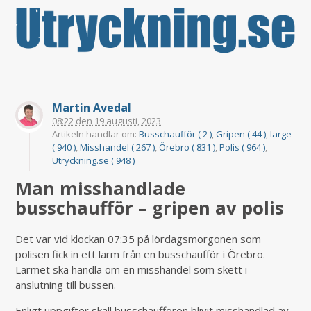
Martin Avedal
08:22
den
19 augusti, 2023
Artikeln handlar om:
Busschaufför ( 2 )
,
Gripen ( 44 )
,
large
( 940 )
,
Misshandel ( 267 )
,
Örebro ( 831 )
,
Polis ( 964 )
,
Utryckning.se ( 948 )
Man misshandlade
busschaufför – gripen av polis
Det var vid klockan 07:35 på lördagsmorgonen som
polisen fick in ett larm från en busschaufför i Örebro.
Larmet ska handla om en misshandel som skett i
anslutning till bussen.
Enligt uppgifter skall busschauffören blivit misshandlad av