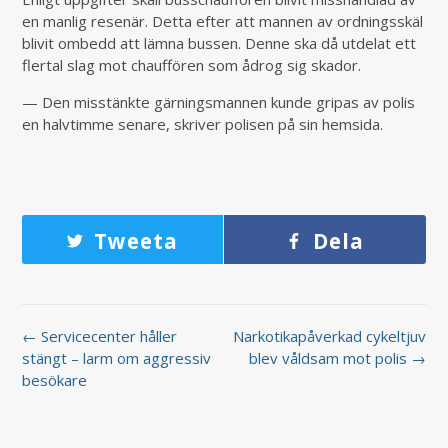
en manlig resenär. Detta efter att mannen av ordningsskäl
blivit ombedd att lämna bussen. Denne ska då utdelat ett
flertal slag mot chauffören som ådrog sig skador.
— Den misstänkte gärningsmannen kunde gripas av polis
en halvtimme senare, skriver polisen på sin hemsida.
Tweeta
Dela
← Servicecenter håller
Narkotikapåverkad cykeltjuv
stängt – larm om aggressiv
blev våldsam mot polis →
besökare