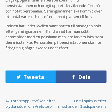
Enigt uppgifter skall en person kommit in till
bensinstationen och dragit upp ett knivliknande föremål
och hotat personalen. Gärningsmannen ska kommit över
ett antal varor och därefter lämnat platsen till fots.
Polisen har under kvällen samt natten till onsdagen sökt
efter gärningsmannen. Bland annat har man sökt i
närområdet med en polishund men inte lyckats lokalisera
den misstänkte. Personalen på bensinstationen ska inte
ådragit sig några skador under rånet.
Tweeta
Dela
← Totalstopp i trafiken efter
En till sjukhus efter
olycka söder om Vretstorp
misshandel i Stadsparken →