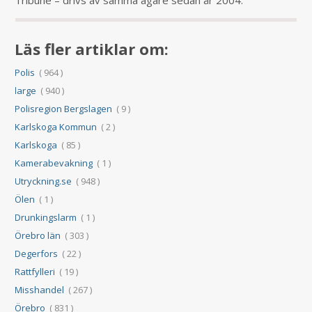
Tribune – drivs av samma ägare sedan år 2004.
Läs fler artiklar om:
Polis
( 964 )
large
( 940 )
Polisregion Bergslagen
( 9 )
Karlskoga Kommun
( 2 )
Karlskoga
( 85 )
Kamerabevakning
( 1 )
Utryckning.se
( 948 )
Ölen
( 1 )
Drunkingslarm
( 1 )
Örebro län
( 303 )
Degerfors
( 22 )
Rattfylleri
( 19 )
Misshandel
( 267 )
Örebro
( 831 )