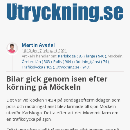
Martin Avedal
16:10
den
7 februari, 2021
Artikeln handlar om:
Karlskoga ( 85 )
,
large ( 940 )
, Möckeln,
Örebro län ( 303 )
,
Polis ( 964 )
,
räddningtjänst ( 74 )
,
Trafikolycka ( 105 )
,
Utryckning.se ( 948 )
Bilar gick genom isen efter
körning på Möckeln
Det var vid klockan 14:34 på söndagseftermiddagen som
polis och räddningstjänst blev larmade till sjön Möckeln
utanför Karlskoga. Detta efter att det inkommit larm om
en trafikolycka på sjön.
Enligt uppgifter skall två personbilar gått igenom isen på