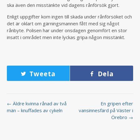
ska även den misstänkte vid dagens rånförsök gjort.
Enligt uppgifter kom ingen till skada under rånförsöket och
det är oklart om gärningsmannen fått med sig något
rånbyte. Polisen har under onsdagen genomfört en stor
insatt i området men inte lyckas gripa någon misstänkt.
Tweeta
Dela
← Äldre kvinna rånad av två
En gripen efter
män – knuffades av cykeln
vansinnesfärd på Väster i
Örebro →