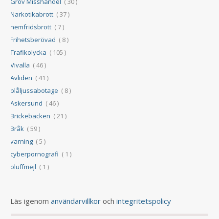
Grov Misshandel
( 30 )
Narkotikabrott
( 37 )
hemfridsbrott
( 7 )
Frihetsberövad
( 8 )
Trafikolycka
( 105 )
Vivalla
( 46 )
Avliden
( 41 )
blåljussabotage
( 8 )
Askersund
( 46 )
Brickebacken
( 21 )
Bråk
( 59 )
varning
( 5 )
cyberpornografi
( 1 )
bluffmejl
( 1 )
Läs igenom
användarvillkor
och
integritetspolicy