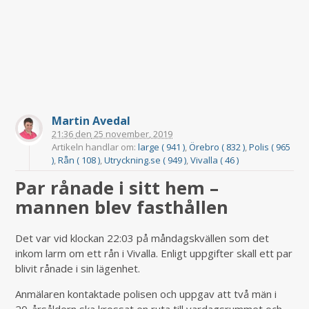
Martin Avedal
21:36
den
25 november, 2019
Artikeln handlar om:
large ( 941 )
,
Örebro ( 832 )
,
Polis ( 965
)
,
Rån ( 108 )
,
Utryckning.se ( 949 )
,
Vivalla ( 46 )
Par rånade i sitt hem –
mannen blev fasthållen
Det var vid klockan 22:03 på måndagskvällen som det
inkom larm om ett rån i Vivalla. Enligt uppgifter skall ett par
blivit rånade i sin lägenhet.
Anmälaren kontaktade polisen och uppgav att två män i