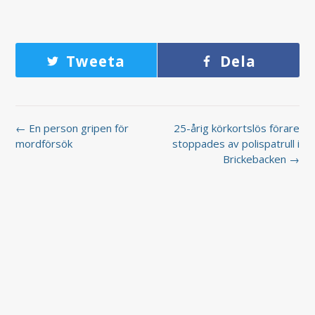
Tweeta
Dela
← En person gripen för
25-årig körkortslös förare
mordförsök
stoppades av polispatrull i
Brickebacken →