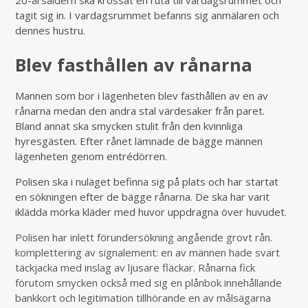
20-årsåldern ska krossat en ruta till vardagsrummet och
tagit sig in. I vardagsrummet befanns sig anmälaren och
dennes hustru.
Blev fasthållen av rånarna
Mannen som bor i lägenheten blev fasthållen av en av
rånarna medan den andra stal värdesaker från paret.
Bland annat ska smycken stulit från den kvinnliga
hyresgästen. Efter rånet lämnade de bägge männen
lägenheten genom entrédörren.
Polisen ska i nuläget befinna sig på plats och har startat
en sökningen efter de bägge rånarna. De ska har varit
iklädda mörka kläder med huvor uppdragna över huvudet.
Polisen har inlett förundersökning angående grovt rån.
komplettering av signalement: en av männen hade svart
täckjacka med inslag av ljusare fläckar. Rånarna fick
förutom smycken också med sig en plånbok innehållande
bankkort och legitimation tillhörande en av målsägarna